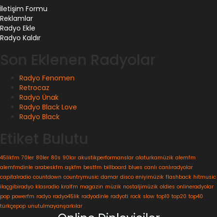
İletişim Formu
Reklamlar
Radyo Ekle
Radyo Kaldır
Son Eklenen Radyolar
Radyo Fenomen
Retrocaz
Radyo Ünak
Radyo Black Love
Radyo Black
Etiket Bulutu
45likfm
70ler
80ler
80s
90lar
akustikperformanslar
alaturkamüzik
alemfm
alemfmdinle
arabeskfm
aşkfm
bestfm
billboard
blues
canlı
canlıradyolar
capitalradio
countdown
countrymusic
damar
disco
eniyimüzik
flashback
hitmusic
ilaçgibiradyo
klasradio
kralfm
magazin
müzik
nostaljimüzik
oldies
onlineradyolar
pop
powerfm
radyo
radyo45lik
radyodinle
radyoti
rock
slow
top10
top20
top40
türkçepop
unutulmayanşarkılar