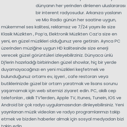
dünyanın her yerinden dinlenen uluslararası
bir interent radyosudur. Arkanıza yaslanın
ve Mio Radio günün her saatine uygun,
mükemmel ses kalitesi, reklamsız ve 7/24 yayını ile size
Klasik Müzikten , Pop’a, Elektronik Müzikten Caz’a size en
yeni, en güzel müzikleri olduğunuz yere getirsin. Ayrıca PC
üzerinden müziğine uygun HD kalitesinde size enerji
verecek güzel görüntüleri izleyebilirziniz. Dünyaca ünlü
Dj’lerin hazırladığı birbirinden güzel showlar, hiç bir yerde
duyamayacağınızı en yeni müzikleri keşfetmek ve
bulunduğunuz ortamı ev, işyeri , cafe restoran veya
butiklerinizde güzel bir ortam yaratmak ve lisans sorunu
yaşamamak için web sitemizi ziyaret edin. PC, akıllı cep
telefonları , akıllı TV’lerden, Apple TV, Itunes, TuneIn, IOS ve
Android bir çok radyo uygulamasından dinleyebilirsiniz. Yeni
yayınlanan müzik videoları ve radyo programlarımızı takip
etmek ve bizden haberler almak için sosyal medyadan bizi
takip edin.