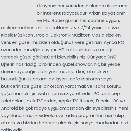
dünyanın her yerinden dinlenen uluslararası
bir interent radyosudur. Arkanıza yaslanın
ve Mio Radio günün her saatine uygun,
mükemmel ses kalitesi, reklamsız ve 7/24 yayını ile size
Klasik Müzikten , Pop’a, Elektronik Müzikten Caz’a size en
yeni, en güzel müzikleri olduğunuz yere getirsin. Ayrıca PC
üzerinden müziğine uygun HD kalitesinde size enerji
verecek güzel görüntüleri izleyebilirziniz. Dünyaca ünlü
Dj’lerin hazırladığı birbirinden güzel showlar, hiç bir yerde
duyamayacağınızı en yeni müzikleri keşfetmek ve
bulunduğunuz ortamı ev, işyeri , cafe restoran veya
butiklerinizde güzel bir ortam yaratmak ve lisans sorunu
yaşamamak için web sitemizi ziyaret edin. PC, akıllı cep
telefonları , akıllı TV’lerden, Apple TV, Itunes, TuneIn, IOS ve
Android bir çok radyo uygulamasından dinleyebilirsiniz. Yeni
yayınlanan müzik videoları ve radyo programlarımızı takip
etmek ve bizden haberler almak için sosyal medyadan bizi
takip edin.