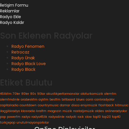
İletişim Formu
Reklamlar
Radyo Ekle
Radyo Kaldır
Son Eklenen Radyolar
Radyo Fenomen
Retrocaz
Radyo Ünak
Radyo Black Love
Radyo Black
Etiket Bulutu
45likfm
70ler
80ler
80s
90lar
akustikperformanslar
alaturkamüzik
alemfm
alemfmdinle
arabeskfm
aşkfm
bestfm
billboard
blues
canlı
canlıradyolar
capitalradio
countdown
countrymusic
damar
disco
eniyimüzik
flashback
hitmusic
ilaçgibiradyo
klasradio
kralfm
magazin
müzik
nostaljimüzik
oldies
onlineradyolar
pop
powerfm
radyo
radyo45lik
radyodinle
radyoti
rock
slow
top10
top20
top40
türkçepop
unutulmayanşarkılar