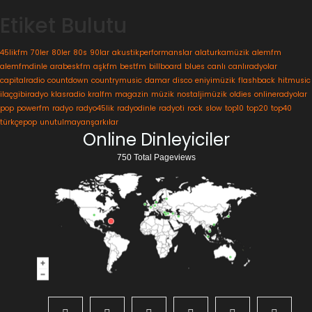
Etiket Bulutu
45likfm
70ler
80ler
80s
90lar
akustikperformanslar
alaturkamüzik
alemfm
alemfmdinle
arabeskfm
aşkfm
bestfm
billboard
blues
canlı
canlıradyolar
capitalradio
countdown
countrymusic
damar
disco
eniyimüzik
flashback
hitmusic
ilaçgibiradyo
klasradio
kralfm
magazin
müzik
nostaljimüzik
oldies
onlineradyolar
pop
powerfm
radyo
radyo45lik
radyodinle
radyoti
rock
slow
top10
top20
top40
türkçepop
unutulmayanşarkılar
Online Dinleyiciler
750 Total Pageviews