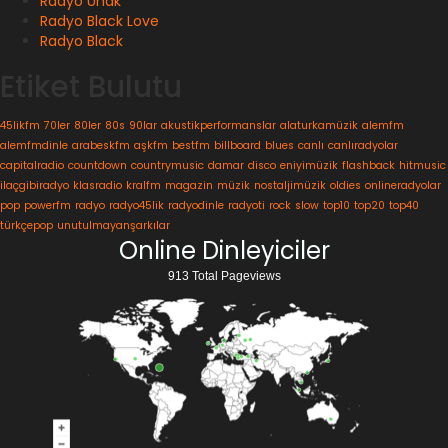
Radyo Ünak
Radyo Black Love
Radyo Black
Etiket Bulutu
45likfm
70ler
80ler
80s
90lar
akustikperformanslar
alaturkamüzik
alemfm
alemfmdinle
arabeskfm
aşkfm
bestfm
billboard
blues
canlı
canlıradyolar
capitalradio
countdown
countrymusic
damar
disco
eniyimüzik
flashback
hitmusic
ilaçgibiradyo
klasradio
kralfm
magazin
müzik
nostaljimüzik
oldies
onlineradyolar
pop
powerfm
radyo
radyo45lik
radyodinle
radyoti
rock
slow
top10
top20
top40
türkçepop
unutulmayanşarkılar
Online Dinleyiciler
913 Total Pageviews