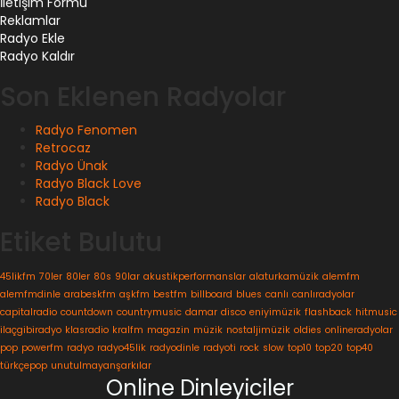
İletişim Formu
Reklamlar
Radyo Ekle
Radyo Kaldır
Son Eklenen Radyolar
Radyo Fenomen
Retrocaz
Radyo Ünak
Radyo Black Love
Radyo Black
Etiket Bulutu
45likfm
70ler
80ler
80s
90lar
akustikperformanslar
alaturkamüzik
alemfm
alemfmdinle
arabeskfm
aşkfm
bestfm
billboard
blues
canlı
canlıradyolar
capitalradio
countdown
countrymusic
damar
disco
eniyimüzik
flashback
hitmusic
ilaçgibiradyo
klasradio
kralfm
magazin
müzik
nostaljimüzik
oldies
onlineradyolar
pop
powerfm
radyo
radyo45lik
radyodinle
radyoti
rock
slow
top10
top20
top40
türkçepop
unutulmayanşarkılar
Online Dinleyiciler