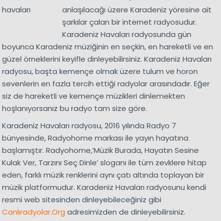
anlaşılacağı üzere Karadeniz yöresine ait
şarkılar çalan bir internet radyosudur.
Karadeniz Havaları radyosunda gün
boyunca Karadeniz müziğinin en seçkin, en hareketli ve en
güzel örneklerini keyifle dinleyebilirsiniz. Karadeniz Havaları
radyosu, başta kemençe olmak üzere tulum ve horon
sevenlerin en fazla tercih ettiği radyolar arasındadır. Eğer
siz de hareketli ve kemençe müzikleri dinlemekten
hoşlanıyorsanız bu radyo tam size göre.
Karadeniz Havaları radyosu, 2016 yılında Radyo 7
bünyesinde, Radyohome markası ile yayın hayatına
başlamıştır. Radyohome,’Müzik Burada, Hayatın Sesine
Kulak Ver, Tarzını Seç Dinle’ sloganı ile tüm zevklere hitap
eden, farklı müzik renklerini aynı çatı altında toplayan bir
müzik platformudur. Karadeniz Havaları radyosunu kendi
resmi web sitesinden dinleyebileceğiniz gibi
Canlıradyolar.Org
adresimizden de dinleyebilirsiniz.