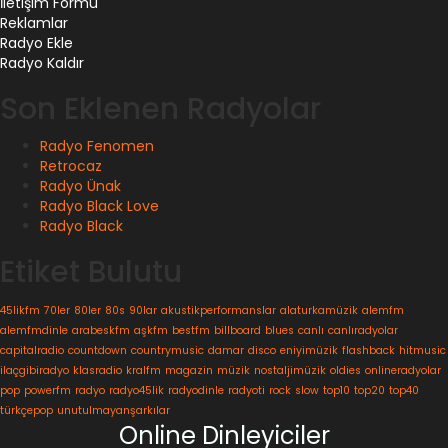
İletişim Formu
Reklamlar
Radyo Ekle
Radyo Kaldır
Son Eklenen Radyolar
Radyo Fenomen
Retrocaz
Radyo Ünak
Radyo Black Love
Radyo Black
Etiket Bulutu
45likfm
70ler
80ler
80s
90lar
akustikperformanslar
alaturkamüzik
alemfm
alemfmdinle
arabeskfm
aşkfm
bestfm
billboard
blues
canlı
canlıradyolar
capitalradio
countdown
countrymusic
damar
disco
eniyimüzik
flashback
hitmusic
ilaçgibiradyo
klasradio
kralfm
magazin
müzik
nostaljimüzik
oldies
onlineradyolar
pop
powerfm
radyo
radyo45lik
radyodinle
radyoti
rock
slow
top10
top20
top40
türkçepop
unutulmayanşarkılar
Online Dinleyiciler