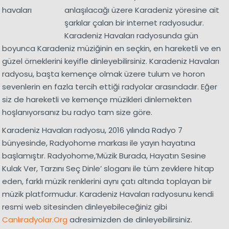
anlaşılacağı üzere Karadeniz yöresine ait
şarkılar çalan bir internet radyosudur.
Karadeniz Havaları radyosunda gün
boyunca Karadeniz müziğinin en seçkin, en hareketli ve en
güzel örneklerini keyifle dinleyebilirsiniz. Karadeniz Havaları
radyosu, başta kemençe olmak üzere tulum ve horon
sevenlerin en fazla tercih ettiği radyolar arasındadır. Eğer
siz de hareketli ve kemençe müzikleri dinlemekten
hoşlanıyorsanız bu radyo tam size göre.
Karadeniz Havaları radyosu, 2016 yılında Radyo 7
bünyesinde, Radyohome markası ile yayın hayatına
başlamıştır. Radyohome,’Müzik Burada, Hayatın Sesine
Kulak Ver, Tarzını Seç Dinle’ sloganı ile tüm zevklere hitap
eden, farklı müzik renklerini aynı çatı altında toplayan bir
müzik platformudur. Karadeniz Havaları radyosunu kendi
resmi web sitesinden dinleyebileceğiniz gibi
Canlıradyolar.Org
adresimizden de dinleyebilirsiniz.