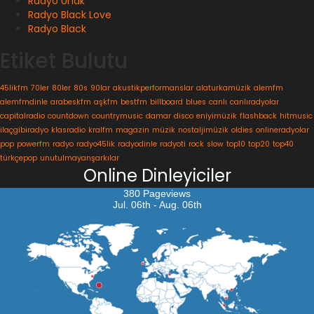
Radyo Ünak
Radyo Black Love
Radyo Black
Etiket Bulutu
45likfm
70ler
80ler
80s
90lar
akustikperformanslar
alaturkamüzik
alemfm
alemfmdinle
arabeskfm
aşkfm
bestfm
billboard
blues
canlı
canlıradyolar
capitalradio
countdown
countrymusic
damar
disco
eniyimüzik
flashback
hitmusic
ilaçgibiradyo
klasradio
kralfm
magazin
müzik
nostaljimüzik
oldies
onlineradyolar
pop
powerfm
radyo
radyo45lik
radyodinle
radyoti
rock
slow
top10
top20
top40
türkçepop
unutulmayanşarkılar
Online Dinleyiciler
380 Pageviews
Jul. 06th - Aug. 06th