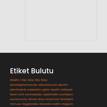
Etiket Bulutu
45likfm
70ler
80ler
80s
90lar
akustikperformanslar
alaturkamüzik
alemfm
alemfmdinle
arabeskfm
aşkfm
bestfm
billboard
blues
canlı
canlıradyolar
capitalradio
countdown
countrymusic
damar
disco
eniyimüzik
flashback
hitmusic
ilaçgibiradyo
klasradio
kralfm
magazin