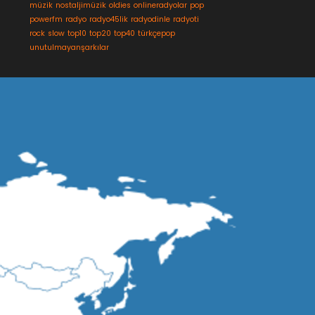
müzik
nostaljimüzik
oldies
onlineradyolar
pop
powerfm
radyo
radyo45lik
radyodinle
radyoti
rock
slow
top10
top20
top40
türkçepop
unutulmayanşarkılar