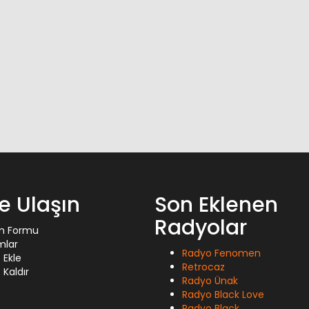
ze Ulaşın
Son Eklenen
Radyolar
im Formu
mlar
Radyo Fenomen
 Ekle
Retrocaz
Kaldır
Radyo Ünak
Radyo Black Love
Radyo Black