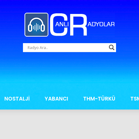
NOSTALJİ
YABANCI
THM-TÜRKÜ
TS