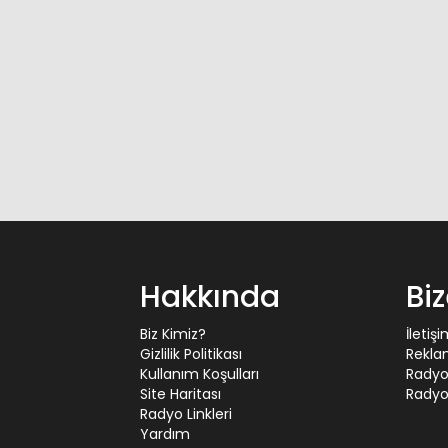
Hakkında
Bi
Biz Kimiz?
İletiş
Gizlilik Politikası
Rekla
Kullanım Koşulları
Radyo
Site Haritası
Radyo 
Radyo Linkleri
Yardım