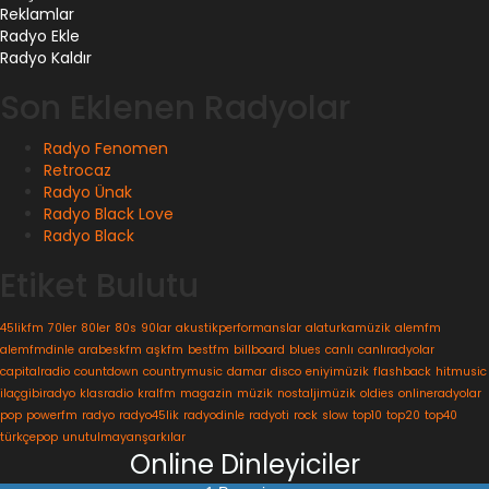
Reklamlar
Radyo Ekle
Radyo Kaldır
Son Eklenen Radyolar
Radyo Fenomen
Retrocaz
Radyo Ünak
Radyo Black Love
Radyo Black
Etiket Bulutu
45likfm
70ler
80ler
80s
90lar
akustikperformanslar
alaturkamüzik
alemfm
alemfmdinle
arabeskfm
aşkfm
bestfm
billboard
blues
canlı
canlıradyolar
capitalradio
countdown
countrymusic
damar
disco
eniyimüzik
flashback
hitmusic
ilaçgibiradyo
klasradio
kralfm
magazin
müzik
nostaljimüzik
oldies
onlineradyolar
pop
powerfm
radyo
radyo45lik
radyodinle
radyoti
rock
slow
top10
top20
top40
türkçepop
unutulmayanşarkılar
Online Dinleyiciler