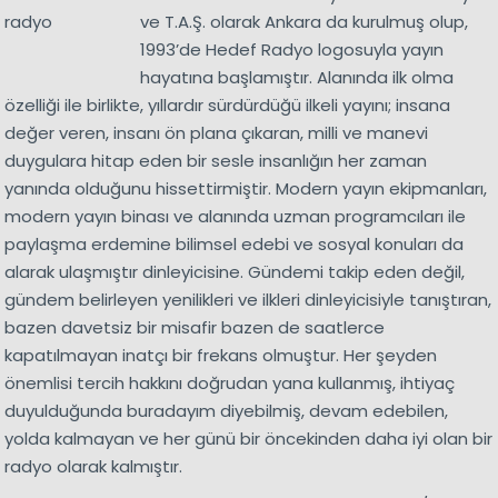
ve T.A.Ş. olarak Ankara da kurulmuş olup,
1993’de Hedef Radyo logosuyla yayın
hayatına başlamıştır. Alanında ilk olma
özelliği ile birlikte, yıllardır sürdürdüğü ilkeli yayını; insana
değer veren, insanı ön plana çıkaran, milli ve manevi
duygulara hitap eden bir sesle insanlığın her zaman
yanında olduğunu hissettirmiştir. Modern yayın ekipmanları,
modern yayın binası ve alanında uzman programcıları ile
paylaşma erdemine bilimsel edebi ve sosyal konuları da
alarak ulaşmıştır dinleyicisine. Gündemi takip eden değil,
gündem belirleyen yenilikleri ve ilkleri dinleyicisiyle tanıştıran,
bazen davetsiz bir misafir bazen de saatlerce
kapatılmayan inatçı bir frekans olmuştur. Her şeyden
önemlisi tercih hakkını doğrudan yana kullanmış, ihtiyaç
duyulduğunda buradayım diyebilmiş, devam edebilen,
yolda kalmayan ve her günü bir öncekinden daha iyi olan bir
radyo olarak kalmıştır.