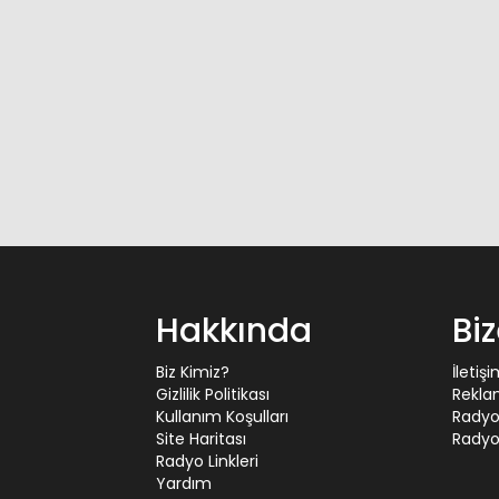
Hakkında
Bi
Biz Kimiz?
İletiş
Gizlilik Politikası
Rekla
Kullanım Koşulları
Radyo
Site Haritası
Radyo 
Radyo Linkleri
Yardım