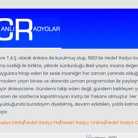
i ve T.A.Ş. olarak Ankara da kurulmuş olup, 1993’de Hedef Radyo l
 özelliği ile birlikte, yıllardır sürdürdüğü ilkeli yayını; insana değe
duygulara hitap eden bir sesle insanlığın her zaman yanında oldu
, modern yayın binası ve alanında uzman programcıları ile payla
tır dinleyicisine. Gündemi takip eden değil, gündem belirleyen yen
fir bazen de saatlerce kapatılmayan inatçı bir frekans olmuştur. He
 duyulduğunda buradayım diyebilmiş, devam edebilen, yolda kalm
ştır.
adyo Dinle
/
Hedef Radyo FM
/
Hedef Radyo Online
/
Hedef Radyo C