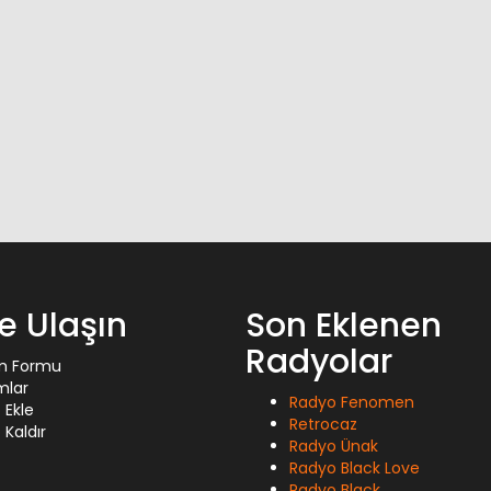
ze Ulaşın
Son Eklenen
Radyolar
im Formu
mlar
Radyo Fenomen
 Ekle
Retrocaz
Kaldır
Radyo Ünak
Radyo Black Love
Radyo Black