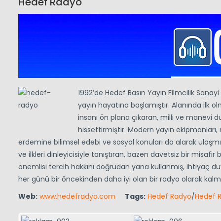
Hedef Radyo
1992’de Hedef Basın Yayın Filmcilik Sanay
yayın hayatına başlamıştır. Alanında ilk olma
insanı ön plana çıkaran, milli ve manevi 
hissettirmiştir. Modern yayın ekipmanları
erdemine bilimsel edebi ve sosyal konuları da alarak ulaşmış
ve ilkleri dinleyicisiyle tanıştıran, bazen davetsiz bir misa
önemlisi tercih hakkını doğrudan yana kullanmış, ihtiyaç
her günü bir öncekinden daha iyi olan bir radyo olarak kalmı
Web:
www.hedefradyo.com
Tags:
Hedef Radyo
/
Hedef R