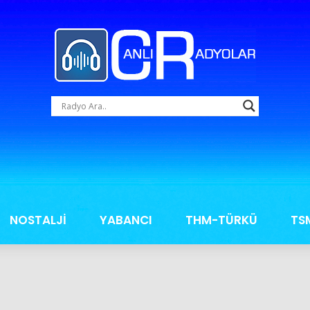
NOSTALJİ
YABANCI
THM-TÜRKÜ
TS