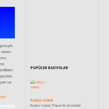
ogosuyla
r veren,
ğunu
şma
POPÜLER RADYOLAR
ilikleri
r şeyden
ayan ve
anlı
Radyo Vokal
Radyo Vokal, 'Popun En İyi Vokali'