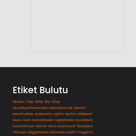
Etiket Bulutu
45likfm
70ler
80ler
80s
90lar
akustikperformanslar
alaturkamüzik
alemfm
alemfmdinle
arabeskfm
aşkfm
bestfm
billboard
blues
canlı
canlıradyolar
capitalradio
countdown
countrymusic
damar
disco
eniyimüzik
flashback
hitmusic
ilaçgibiradyo
klasradio
kralfm
magazin