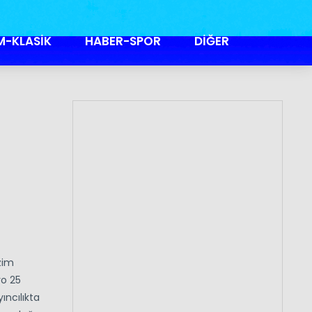
M-KLASİK
HABER-SPOR
DİĞER
zim
yo 25
ıncılıkta