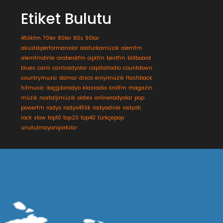
Etiket Bulutu
45likfm
70ler
80ler
80s
90lar
akustikperformanslar
alaturkamüzik
alemfm
alemfmdinle
arabeskfm
aşkfm
bestfm
billboard
blues
canlı
canlıradyolar
capitalradio
countdown
countrymusic
damar
disco
eniyimüzik
flashback
hitmusic
ilaçgibiradyo
klasradio
kralfm
magazin
müzik
nostaljimüzik
oldies
onlineradyolar
pop
powerfm
radyo
radyo45lik
radyodinle
radyoti
rock
slow
top10
top20
top40
türkçepop
unutulmayanşarkılar