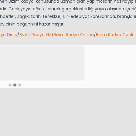
inen Bizim Radyo, konusunda uzman olan yapımcıların hazırlayıp
r. Canlı yayın ağırlıklı olarak gerçekleştirdiği yayın akışında içeriğ
ohbetler, sağlık, tarih, tefekkür, şiir-edebiyat konularında, branşlar
icinin beğenisini kazanmıştır.
dyo Dinle
/
Bizim Radyo FM
/
Bizim Radyo Online
/
Bizim Radyo Canlı