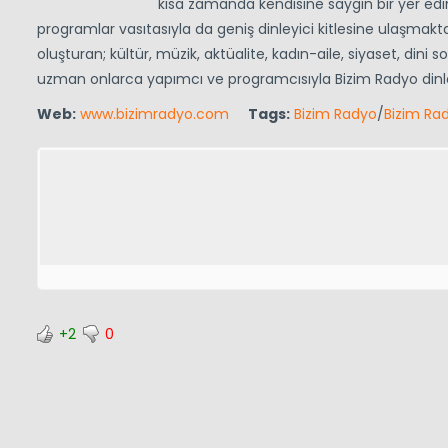
kısa zamanda kendisine saygın bir yer ed
programlar vasıtasıyla da geniş dinleyici kitlesine ulaşmaktadı
oluşturan; kültür, müzik, aktüalite, kadın-aile, siyaset, dini s
uzman onlarca yapımcı ve programcısıyla Bizim Radyo dinley
Web:
www.bizimradyo.com
Tags:
Bizim Radyo
/
Bizim Ra
+2
0