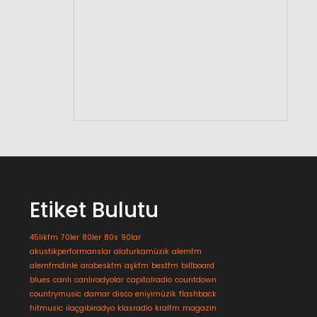
Etiket Bulutu
45likfm
70ler
80ler
80s
90lar
akustikperformanslar
alaturkamüzik
alemfm
alemfmdinle
arabeskfm
aşkfm
bestfm
billboard
blues
canlı
canlıradyolar
capitalradio
countdown
countrymusic
damar
disco
eniyimüzik
flashback
hitmusic
ilaçgibiradyo
klasradio
kralfm
magazin