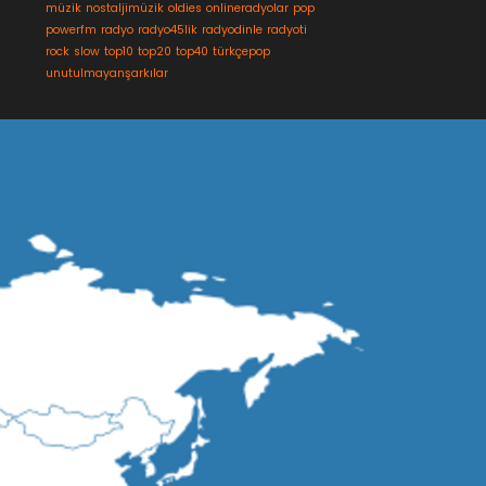
müzik
nostaljimüzik
oldies
onlineradyolar
pop
powerfm
radyo
radyo45lik
radyodinle
radyoti
rock
slow
top10
top20
top40
türkçepop
unutulmayanşarkılar