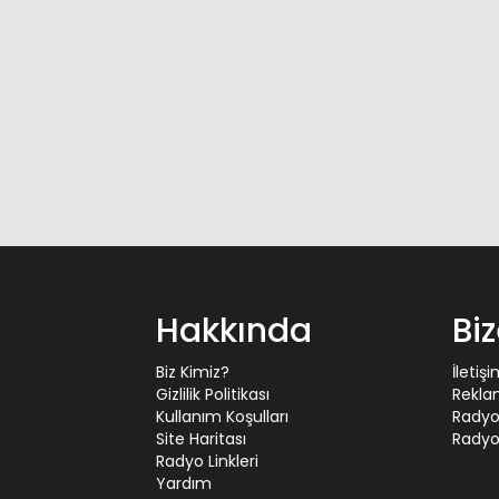
Hakkında
Bi
Biz Kimiz?
İletiş
Gizlilik Politikası
Rekla
Kullanım Koşulları
Radyo
Site Haritası
Radyo 
Radyo Linkleri
Yardım