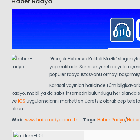
Haber Radyo
“Gerçek Haber ve Kaliteli Müzik” sloganıy
yapmaktadır. Samsun yerel radyoları içeri
popüler radyo istasyonu olmayı başarmıştı
Karasal yayınları haricinde tüm bilgisayarl
Radyo, mobil ya da sabit internetin bulunduğu her alanda si
ve
IOS
uygulamalarını marketten ücretsiz olarak cep telefonl
olsun…
Web:
www.haberradyo.com.tr
Tags:
Haber Radyo
/
Haber