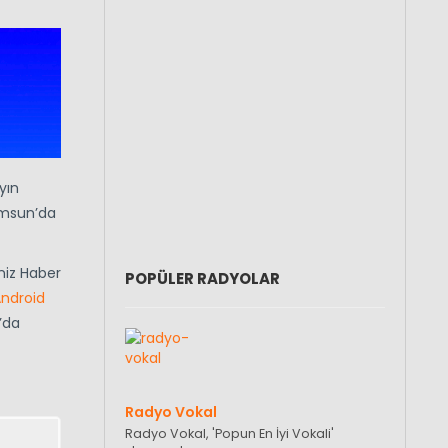
yın
amsun’da
iniz Haber
POPÜLER RADYOLAR
ndroid
’da
Radyo Vokal
Radyo Vokal, 'Popun En İyi Vokali'