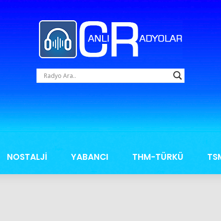
NOSTALJİ
YABANCI
THM-TÜRKÜ
TS