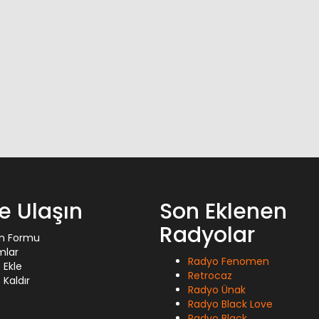
ze Ulaşın
Son Eklenen
Radyolar
im Formu
mlar
Radyo Fenomen
 Ekle
Retrocaz
Kaldır
Radyo Ünak
Radyo Black Love
Radyo Black