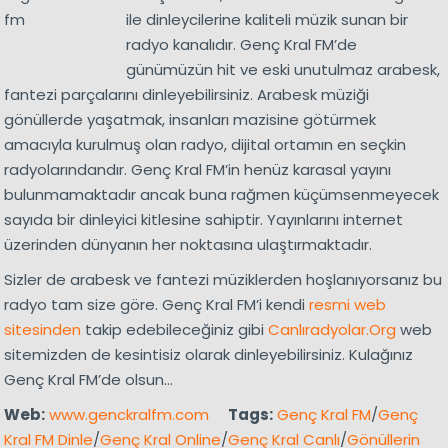
ile dinleycilerine kaliteli müzik sunan bir
radyo kanalıdır. Genç Kral FM’de
günümüzün hit ve eski unutulmaz arabesk,
fantezi parçalarını dinleyebilirsiniz. Arabesk müziği
gönüllerde yaşatmak, insanları mazisine götürmek
amacıyla kurulmuş olan radyo, dijital ortamın en seçkin
radyolarındandır. Genç Kral FM’in henüz karasal yayını
bulunmamaktadır ancak buna rağmen küçümsenmeyecek
sayıda bir dinleyici kitlesine sahiptir. Yayınlarını internet
üzerinden dünyanın her noktasına ulaştırmaktadır.
Sizler de arabesk ve fantezi müziklerden hoşlanıyorsanız bu
radyo tam size göre. Genç Kral FM’i kendi
resmi web
sitesinden
takip edebileceğiniz gibi
Canlıradyolar.Org
web
sitemizden de kesintisiz olarak dinleyebilirsiniz. Kulağınız
Genç Kral FM’de olsun…
Web:
www.genckralfm.com
Tags:
Genç Kral FM
/
Genç
Kral FM Dinle
/
Genç Kral Online
/
Genç Kral Canlı
/
Gönüllerin