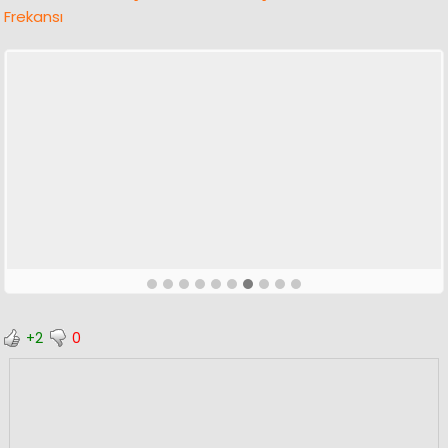
Frekansı
+2
0