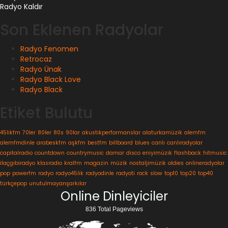
Radyo Kaldır
Son Eklenen Radyolar
Radyo Fenomen
Retrocaz
Radyo Ünak
Radyo Black Love
Radyo Black
Etiket Bulutu
45likfm
70ler
80ler
80s
90lar
akustikperformanslar
alaturkamüzik
alemfm
alemfmdinle
arabeskfm
aşkfm
bestfm
billboard
blues
canlı
canlıradyolar
capitalradio
countdown
countrymusic
damar
disco
eniyimüzik
flashback
hitmusic
ilaçgibiradyo
klasradio
kralfm
magazin
müzik
nostaljimüzik
oldies
onlineradyolar
pop
powerfm
radyo
radyo45lik
radyodinle
radyoti
rock
slow
top10
top20
top40
türkçepop
unutulmayanşarkılar
Online Dinleyiciler
836 Total Pageviews