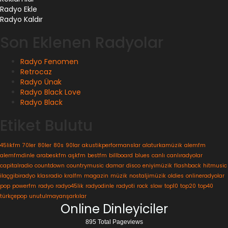
Radyo Ekle
Radyo Kaldır
Son Eklenen Radyolar
Radyo Fenomen
Retrocaz
Radyo Ünak
Radyo Black Love
Radyo Black
Etiket Bulutu
45likfm
70ler
80ler
80s
90lar
akustikperformanslar
alaturkamüzik
alemfm
alemfmdinle
arabeskfm
aşkfm
bestfm
billboard
blues
canlı
canlıradyolar
capitalradio
countdown
countrymusic
damar
disco
eniyimüzik
flashback
hitmusic
ilaçgibiradyo
klasradio
kralfm
magazin
müzik
nostaljimüzik
oldies
onlineradyolar
pop
powerfm
radyo
radyo45lik
radyodinle
radyoti
rock
slow
top10
top20
top40
türkçepop
unutulmayanşarkılar
Online Dinleyiciler
895 Total Pageviews