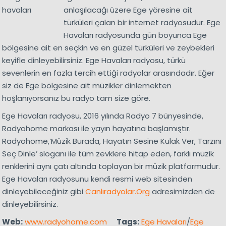
anlaşılacağı üzere Ege yöresine ait
türküleri çalan bir internet radyosudur. Ege
Havaları radyosunda gün boyunca Ege
bölgesine ait en seçkin ve en güzel türküleri ve zeybekleri
keyifle dinleyebilirsiniz. Ege Havaları radyosu, türkü
sevenlerin en fazla tercih ettiği radyolar arasındadır. Eğer
siz de Ege bölgesine ait müzikler dinlemekten
hoşlanıyorsanız bu radyo tam size göre.
Ege Havaları radyosu, 2016 yılında Radyo 7 bünyesinde,
Radyohome markası ile yayın hayatına başlamıştır.
Radyohome,’Müzik Burada, Hayatın Sesine Kulak Ver, Tarzını
Seç Dinle’ sloganı ile tüm zevklere hitap eden, farklı müzik
renklerini aynı çatı altında toplayan bir müzik platformudur.
Ege Havaları radyosunu kendi resmi web sitesinden
dinleyebileceğiniz gibi
Canlıradyolar.Org
adresimizden de
dinleyebilirsiniz.
Web:
www.radyohome.com
Tags:
Ege Havaları
/
Ege