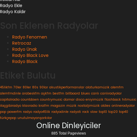
Radyo Ekle
Radyo Kaldır
Son Eklenen Radyolar
Radyo Fenomen
Retrocaz
Radyo Ünak
Radyo Black Love
Radyo Black
Etiket Bulutu
45likfm
70ler
80ler
80s
90lar
akustikperformanslar
alaturkamüzik
alemfm
alemfmdinle
arabeskfm
aşkfm
bestfm
billboard
blues
canlı
canlıradyolar
capitalradio
countdown
countrymusic
damar
disco
eniyimüzik
flashback
hitmusic
ilaçgibiradyo
klasradio
kralfm
magazin
müzik
nostaljimüzik
oldies
onlineradyolar
pop
powerfm
radyo
radyo45lik
radyodinle
radyoti
rock
slow
top10
top20
top40
türkçepop
unutulmayanşarkılar
Online Dinleyiciler
885 Total Pageviews