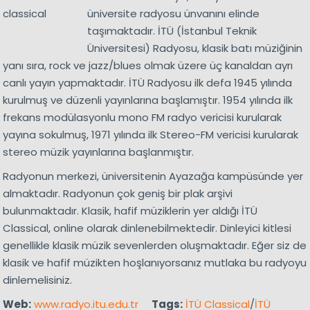
üniversite radyosu ünvanını elinde
taşımaktadır. İTÜ (İstanbul Teknik
Üniversitesi) Radyosu, klasik batı müziğinin
yanı sıra, rock ve jazz/blues olmak üzere üç kanaldan ayrı
canlı yayın yapmaktadır. İTÜ Radyosu ilk defa 1945 yılında
kurulmuş ve düzenli yayınlarına başlamıştır. 1954 yılında ilk
frekans modülasyonlu mono FM radyo vericisi kurularak
yayına sokulmuş, 1971 yılında ilk Stereo-FM vericisi kurularak
stereo müzik yayınlarına başlanmıştır.
Radyonun merkezi, üniversitenin Ayazağa kampüsünde yer
almaktadır. Radyonun çok geniş bir plak arşivi
bulunmaktadır. Klasik, hafif müziklerin yer aldığı İTÜ
Classical, online olarak dinlenebilmektedir. Dinleyici kitlesi
genellikle klasik müzik sevenlerden oluşmaktadır. Eğer siz de
klasik ve hafif müzikten hoşlanıyorsanız mutlaka bu radyoyu
dinlemelisiniz.
Web:
www.radyo.itu.edu.tr
Tags:
İTÜ Classical
/
İTÜ