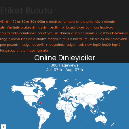
Etiket Bulutu
45likfm
70ler
80ler
80s
90lar
akustikperformanslar
alaturkamüzik
alemfm
alemfmdinle
arabeskfm
aşkfm
bestfm
billboard
blues
canlı
canlıradyolar
capitalradio
countdown
countrymusic
damar
disco
eniyimüzik
flashback
hitmusic
ilaçgibiradyo
klasradio
kralfm
magazin
müzik
nostaljimüzik
oldies
onlineradyolar
pop
powerfm
radyo
radyo45lik
radyodinle
radyoti
rock
slow
top10
top20
top40
türkçepop
unutulmayanşarkılar
Online Dinleyiciler
380 Pageviews
Jul. 07th - Aug. 07th