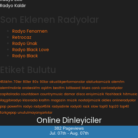
Radyo Kaldır
Son Eklenen Radyolar
Radyo Fenomen
Retrocaz
Radyo Ünak
Radyo Black Love
Radyo Black
Etiket Bulutu
45likfm
70ler
80ler
80s
90lar
akustikperformanslar
alaturkamüzik
alemfm
alemfmdinle
arabeskfm
aşkfm
bestfm
billboard
blues
canlı
canlıradyolar
capitalradio
countdown
countrymusic
damar
disco
eniyimüzik
flashback
hitmusic
ilaçgibiradyo
klasradio
kralfm
magazin
müzik
nostaljimüzik
oldies
onlineradyolar
pop
powerfm
radyo
radyo45lik
radyodinle
radyoti
rock
slow
top10
top20
top40
türkçepop
unutulmayanşarkılar
Online Dinleyiciler
382 Pageviews
Jul. 07th - Aug. 07th