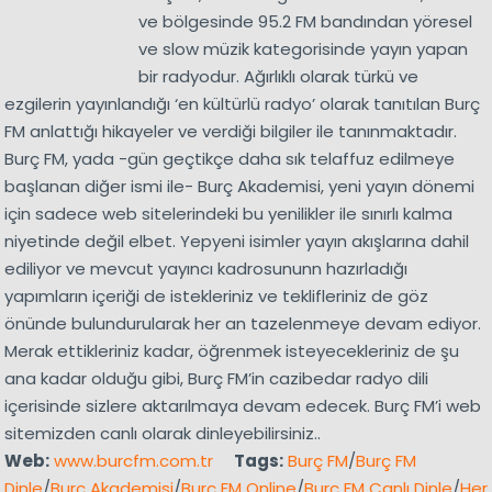
ve bölgesinde 95.2 FM bandından yöresel
ve slow müzik kategorisinde yayın yapan
bir radyodur. Ağırlıklı olarak türkü ve
ezgilerin yayınlandığı ‘en kültürlü radyo’ olarak tanıtılan Burç
FM anlattığı hikayeler ve verdiği bilgiler ile tanınmaktadır.
Burç FM, yada -gün geçtikçe daha sık telaffuz edilmeye
başlanan diğer ismi ile- Burç Akademisi, yeni yayın dönemi
için sadece web sitelerindeki bu yenilikler ile sınırlı kalma
niyetinde değil elbet. Yepyeni isimler yayın akışlarına dahil
ediliyor ve mevcut yayıncı kadrosununn hazırladığı
yapımların içeriği de istekleriniz ve teklifleriniz de göz
önünde bulundurularak her an tazelenmeye devam ediyor.
Merak ettikleriniz kadar, öğrenmek isteyecekleriniz de şu
ana kadar olduğu gibi, Burç FM’in cazibedar radyo dili
içerisinde sizlere aktarılmaya devam edecek. Burç FM’i web
sitemizden canlı olarak dinleyebilirsiniz..
Web:
www.burcfm.com.tr
Tags:
Burç FM
/
Burç FM
Dinle
/
Burç Akademisi
/
Burç FM Online
/
Burç FM Canlı Dinle
/
Her