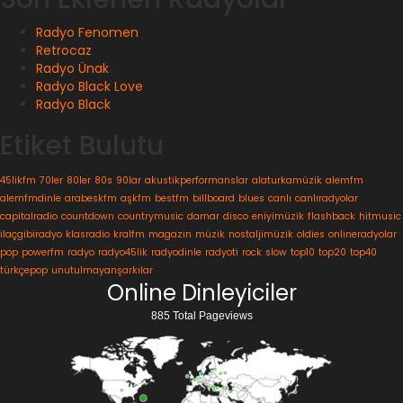
Radyo Fenomen
Retrocaz
Radyo Ünak
Radyo Black Love
Radyo Black
Etiket Bulutu
45likfm
70ler
80ler
80s
90lar
akustikperformanslar
alaturkamüzik
alemfm
alemfmdinle
arabeskfm
aşkfm
bestfm
billboard
blues
canlı
canlıradyolar
capitalradio
countdown
countrymusic
damar
disco
eniyimüzik
flashback
hitmusic
ilaçgibiradyo
klasradio
kralfm
magazin
müzik
nostaljimüzik
oldies
onlineradyolar
pop
powerfm
radyo
radyo45lik
radyodinle
radyoti
rock
slow
top10
top20
top40
türkçepop
unutulmayanşarkılar
Online Dinleyiciler
885 Total Pageviews