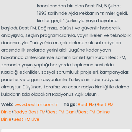
kanallarından biri olan Best FM, 5 Şubat
1993 tarihinde Ajda Pekkan’ın “Kimler geldi,
kimler geçti” şarkısıyla yayın hayatına
başladı. Best FM, Bağımsız, dürüst ve güvenilir habercilik
anlayışıyla, seçkin programcılarıyla, yayın ilkeleri ve teknolojik
donanımıyla, Türkiye’nin en çok dinlenen ulusal radyoları
arasında ilk sıralarda yerini aldı. Bugüne kadar yayın
hayatında dinleyicileriyle samimi bir iletişim kuran Best FM,
zamanla yayın yaptığı her yerde toplumun sesi oldu.
Katıldığı etkinlikler, sosyal sorumluluk projeleri, kampanyalar,
paneller ve organizasyonlar ile Türkiye’nin lider radyosu
olmuştur. Düşünen, tarafsız ve cesur radyo kimliği ile daima
kulaklarınızda olacaktır! Radyonuz Açık Olsun…
Web:
www.bestfm.com.tr
Tags:
Best FM
/
Best FM
Dinle
/
Radyo Best FM
/
Best FM Canlı
/
Best FM Online
Dinle
/
Best FM Live