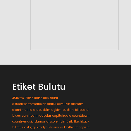
Etiket Bulutu
45likfm
70ler
80ler
80s
90lar
akustikperformanslar
alaturkamüzik
alemfm
alemfmdinle
arabeskfm
aşkfm
bestfm
billboard
blues
canlı
canlıradyolar
capitalradio
countdown
countrymusic
damar
disco
eniyimüzik
flashback
hitmusic
ilaçgibiradyo
klasradio
kralfm
magazin