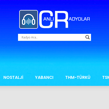
NOSTALJİ
YABANCI
THM-TÜRKÜ
TS