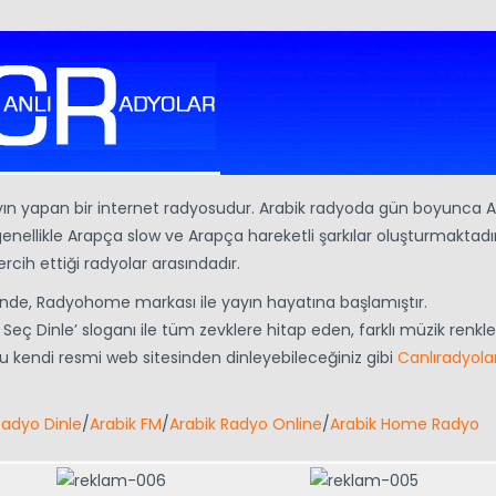
yayın yapan bir internet radyosudur. Arabik radyoda gün boyunca 
nı genellikle Arapça slow ve Arapça hareketli şarkılar oluşturmaktadı
rcih ettiği radyolar arasındadır.
inde, Radyohome markası ile yayın hayatına başlamıştır.
eç Dinle’ sloganı ile tüm zevklere hitap eden, farklı müzik renkler
u kendi resmi web sitesinden dinleyebileceğiniz gibi
Canlıradyola
Radyo Dinle
/
Arabik FM
/
Arabik Radyo Online
/
Arabik Home Radyo