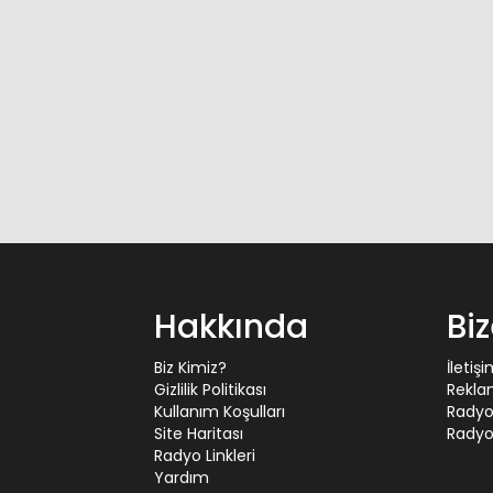
Hakkında
Bi
Biz Kimiz?
İletiş
Gizlilik Politikası
Rekla
Kullanım Koşulları
Radyo
Site Haritası
Radyo 
Radyo Linkleri
Yardım