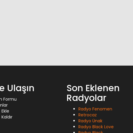
ze Ulaşın
Son Eklenen
Radyolar
im Formu
mlar
Radyo Fenomen
 Ekle
Retrocaz
Kaldır
Radyo Ünak
Radyo Black Love
Radyo Black