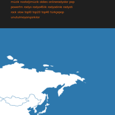
müzik
nostaljimüzik
oldies
onlineradyolar
pop
powerfm
radyo
radyo45lik
radyodinle
radyoti
rock
slow
top10
top20
top40
türkçepop
unutulmayanşarkılar