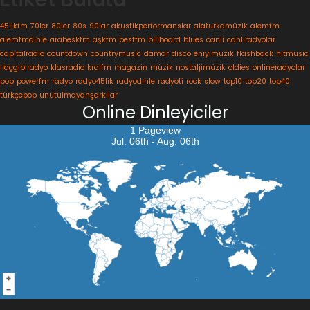
45likfm
70ler
80ler
80s
90lar
akustikperformanslar
alaturkamüzik
alemfm
alemfmdinle
arabeskfm
aşkfm
bestfm
billboard
blues
canlı
canlıradyolar
capitalradio
countdown
countrymusic
damar
disco
eniyimüzik
flashback
hitmusic
ilaçgibiradyo
klasradio
kralfm
magazin
müzik
nostaljimüzik
oldies
onlineradyolar
pop
powerfm
radyo
radyo45lik
radyodinle
radyoti
rock
slow
top10
top20
top40
türkçepop
unutulmayanşarkılar
Online Dinleyiciler
1 Pageview
Jul. 06th - Aug. 06th