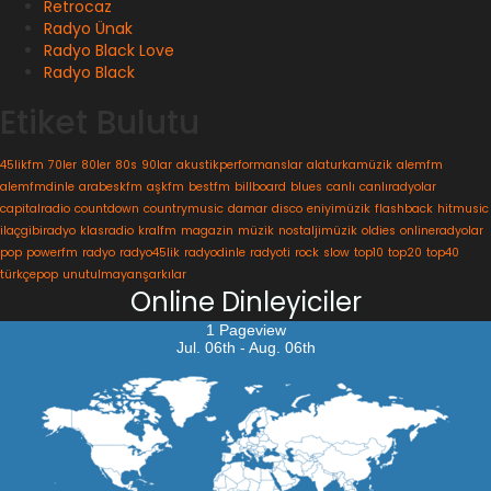
Retrocaz
Radyo Ünak
Radyo Black Love
Radyo Black
Etiket Bulutu
45likfm
70ler
80ler
80s
90lar
akustikperformanslar
alaturkamüzik
alemfm
alemfmdinle
arabeskfm
aşkfm
bestfm
billboard
blues
canlı
canlıradyolar
capitalradio
countdown
countrymusic
damar
disco
eniyimüzik
flashback
hitmusic
ilaçgibiradyo
klasradio
kralfm
magazin
müzik
nostaljimüzik
oldies
onlineradyolar
pop
powerfm
radyo
radyo45lik
radyodinle
radyoti
rock
slow
top10
top20
top40
türkçepop
unutulmayanşarkılar
Online Dinleyiciler
1 Pageview
Jul. 06th - Aug. 06th