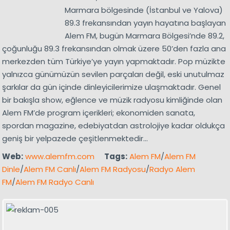
Marmara bölgesinde (İstanbul ve Yalova)
89.3 frekansından yayın hayatına başlayan
Alem FM, bugün Marmara Bölgesi’nde 89.2,
çoğunluğu 89.3 frekansından olmak üzere 50’den fazla ana
merkezden tüm Türkiye’ye yayın yapmaktadır. Pop müzikte
yalnızca günümüzün sevilen parçaları değil, eski unutulmaz
şarkılar da gün içinde dinleyicilerimize ulaşmaktadır. Genel
bir bakışla show, eğlence ve müzik radyosu kimliğinde olan
Alem FM’de program içerikleri; ekonomiden sanata,
spordan magazine, edebiyatdan astrolojiye kadar oldukça
geniş bir yelpazede çeşitlenmektedir…
Web:
www.alemfm.com
Tags:
Alem FM
/
Alem FM
Dinle
/
Alem FM Canlı
/
Alem FM Radyosu
/
Radyo Alem
FM
/
Alem FM Radyo Canlı