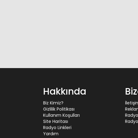
Hakkında
Bi
Biz Kimiz?
İletiş
Gizlilik Politikası
Rekla
Kullanım Koşulları
Radyo
Site Haritası
Radyo 
Radyo Linkleri
Yardım