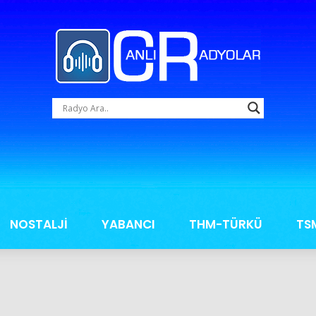
NOSTALJİ
YABANCI
THM-TÜRKÜ
TS