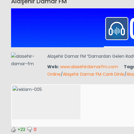
Alaşehir Damar FM
Alaşehir Damar FM “Damardan Gelen Rad
Web:
www.alasehirdamarfm.com
Tags
Online
/
Alaşehir Damar FM Canlı Dinle
/
Ala
+23
0