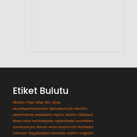
Etiket Bulutu
45likfm
70ler
80ler
80s
90lar
akustikperformanslar
alaturkamüzik
alemfm
alemfmdinle
arabeskfm
aşkfm
bestfm
billboard
blues
canlı
canlıradyolar
capitalradio
countdown
countrymusic
damar
disco
eniyimüzik
flashback
hitmusic
ilaçgibiradyo
klasradio
kralfm
magazin