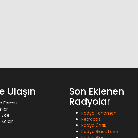
ze Ulaşın
Son Eklenen
Radyolar
im Formu
mlar
Radyo Fenomen
 Ekle
Retrocaz
Kaldır
Radyo Ünak
Radyo Black Love
Radyo Black