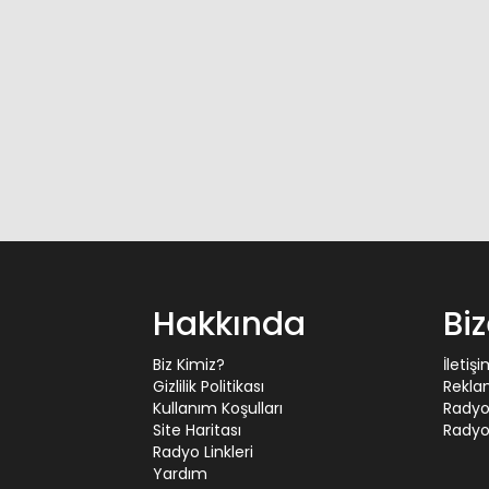
Hakkında
Bi
Biz Kimiz?
İletiş
Gizlilik Politikası
Rekla
Kullanım Koşulları
Radyo
Site Haritası
Radyo 
Radyo Linkleri
Yardım