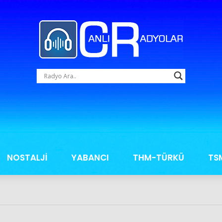
NOSTALJİ
YABANCI
THM-TÜRKÜ
TS