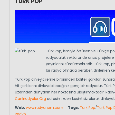
TÜRK POP
Türk Pop, ismiyle örtüşen ve Türkçe po
radyoculuk sektöründe öncü projelere
yayınlarını sürdürmektedir. Türk Pop, pi
bir radyo olmakla beraber, dinlerken key
Türk Pop dinleyicilerine birbirinden kaliteli şarkıları s
hit şarkılarını dinleyebileceğiniz genç bir radyodur. Tür
üzerinden dünyanın her noktasına ulaştırmaktadır. Rad
Canlıradyolar.Org
adresimizden kesintisiz olarak dinleyebi
Web:
www.radyonom.com
Tags:
Türk Pop
/
Türk Pop D
Radyo