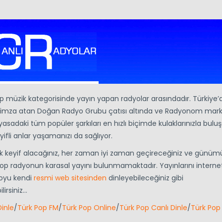
p müzik kategorisinde yayın yapan radyolar arasındadır. Türkiye’
 imza atan Doğan Radyo Grubu çatısı altında ve Radyonom marka
yasadaki tüm popüler şarkıları en hızlı biçimde kulaklarınızla bulu
ifli anlar yaşamanızı da sağlıyor.
unarak keyif alacağınız, her zaman iyi zaman geçireceğiniz ve günü
k Pop radyonun karasal yayını bulunmamaktadır. Yayınlarını interne
yoyu kendi
resmi web sitesinden
dinleyebileceğiniz gibi
lirsiniz…
inle
/
Türk Pop FM
/
Türk Pop Online
/
Türk Pop Canlı Dinle
/
Türk Pop