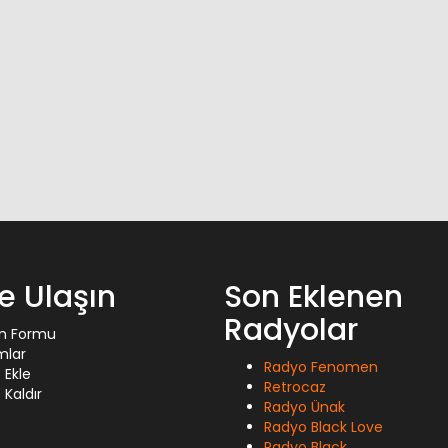
ze Ulaşın
Son Eklenen
Radyolar
im Formu
mlar
Radyo Fenomen
 Ekle
Retrocaz
Kaldır
Radyo Ünak
Radyo Black Love
Radyo Black