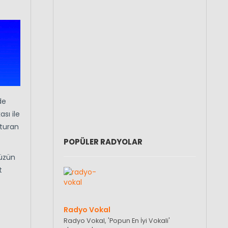
de
sı ile
şturan
POPÜLER RADYOLAR
müzün
t
Radyo Vokal
Radyo Vokal, 'Popun En İyi Vokali'