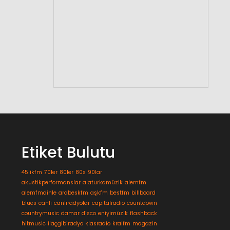
Etiket Bulutu
45likfm
70ler
80ler
80s
90lar
akustikperformanslar
alaturkamüzik
alemfm
alemfmdinle
arabeskfm
aşkfm
bestfm
billboard
blues
canlı
canlıradyolar
capitalradio
countdown
countrymusic
damar
disco
eniyimüzik
flashback
hitmusic
ilaçgibiradyo
klasradio
kralfm
magazin