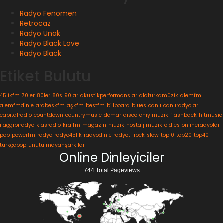
Radyo Fenomen
Retrocaz
Radyo Ünak
Radyo Black Love
Radyo Black
Etiket Bulutu
45likfm
70ler
80ler
80s
90lar
akustikperformanslar
alaturkamüzik
alemfm
alemfmdinle
arabeskfm
aşkfm
bestfm
billboard
blues
canlı
canlıradyolar
capitalradio
countdown
countrymusic
damar
disco
eniyimüzik
flashback
hitmusic
ilaçgibiradyo
klasradio
kralfm
magazin
müzik
nostaljimüzik
oldies
onlineradyolar
pop
powerfm
radyo
radyo45lik
radyodinle
radyoti
rock
slow
top10
top20
top40
türkçepop
unutulmayanşarkılar
Online Dinleyiciler
744 Total Pageviews