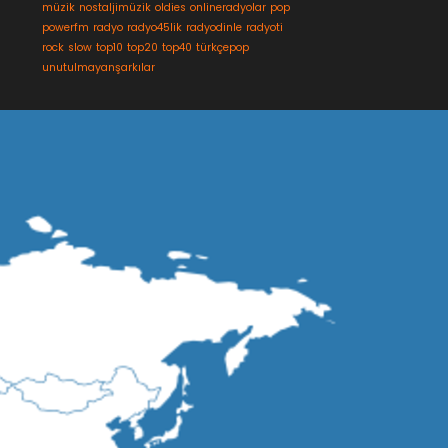
müzik
nostaljimüzik
oldies
onlineradyolar
pop
powerfm
radyo
radyo45lik
radyodinle
radyoti
rock
slow
top10
top20
top40
türkçepop
unutulmayanşarkılar