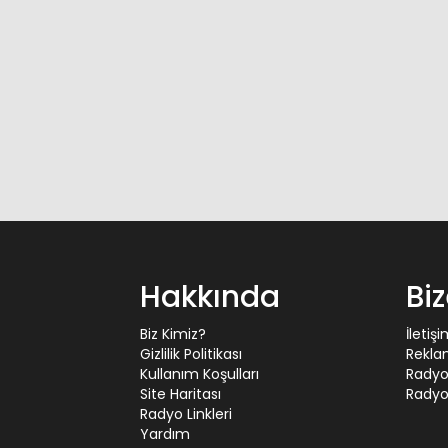
Hakkında
Bi
Biz Kimiz?
İletiş
Gizlilik Politikası
Rekla
Kullanım Koşulları
Radyo
Site Haritası
Radyo 
Radyo Linkleri
Yardım