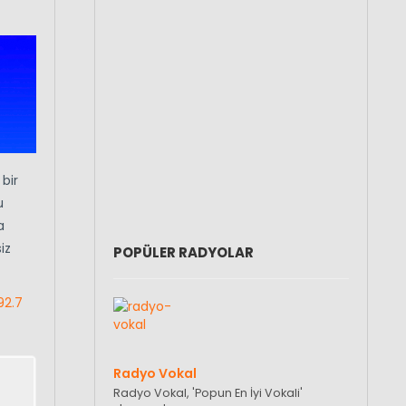
bir
u
a
iz
POPÜLER RADYOLAR
92.7
Radyo Vokal
Radyo Vokal, 'Popun En İyi Vokali'