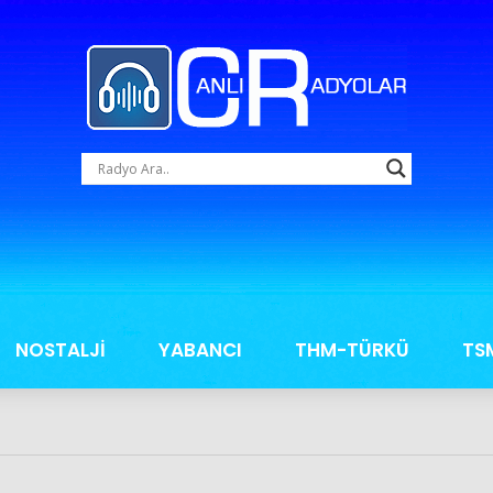
NOSTALJİ
YABANCI
THM-TÜRKÜ
TS