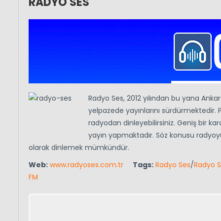
RADYO SES
Radyo Ses, 2012 yılından bu yana Ankara
yelpazede yayınlarını sürdürmektedir. Po
radyodan dinleyebilirsiniz. Geniş bir k
yayın yapmaktadır. Söz konusu radyoy
olarak dinlemek mümkündür.
Web:
www.radyoses.com.tr
Tags:
Radyo Ses
/
Radyo S
FM