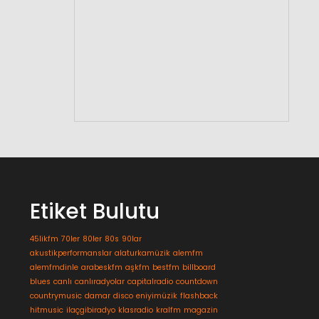
Etiket Bulutu
45likfm
70ler
80ler
80s
90lar
akustikperformanslar
alaturkamüzik
alemfm
alemfmdinle
arabeskfm
aşkfm
bestfm
billboard
blues
canlı
canlıradyolar
capitalradio
countdown
countrymusic
damar
disco
eniyimüzik
flashback
hitmusic
ilaçgibiradyo
klasradio
kralfm
magazin