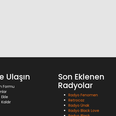
ze Ulaşın
Son Eklenen
Radyolar
im Formu
mlar
Radyo Fenomen
 Ekle
Retrocaz
Kaldır
Radyo Ünak
Radyo Black Love
Radyo Black