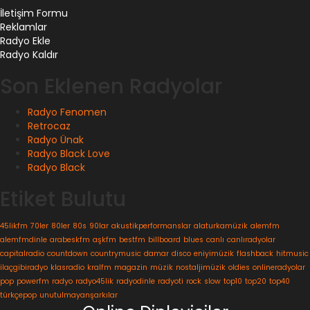
İletişim Formu
Reklamlar
Radyo Ekle
Radyo Kaldır
Son Eklenen Radyolar
Radyo Fenomen
Retrocaz
Radyo Ünak
Radyo Black Love
Radyo Black
Etiket Bulutu
45likfm
70ler
80ler
80s
90lar
akustikperformanslar
alaturkamüzik
alemfm
alemfmdinle
arabeskfm
aşkfm
bestfm
billboard
blues
canlı
canlıradyolar
capitalradio
countdown
countrymusic
damar
disco
eniyimüzik
flashback
hitmusic
ilaçgibiradyo
klasradio
kralfm
magazin
müzik
nostaljimüzik
oldies
onlineradyolar
pop
powerfm
radyo
radyo45lik
radyodinle
radyoti
rock
slow
top10
top20
top40
türkçepop
unutulmayanşarkılar