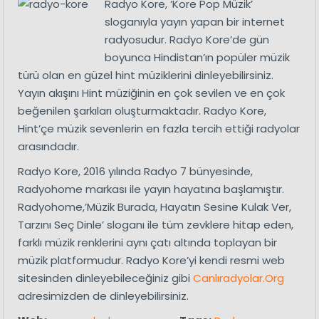
Radyo Kore, ‘Kore Pop Müzik’
sloganıyla yayın yapan bir internet
radyosudur. Radyo Kore’de gün
boyunca Hindistan’ın popüler müzik
türü olan en güzel hint müziklerini dinleyebilirsiniz.
Yayın akışını Hint müziğinin en çok sevilen ve en çok
beğenilen şarkıları oluşturmaktadır. Radyo Kore,
Hint’çe müzik sevenlerin en fazla tercih ettiği radyolar
arasındadır.
Radyo Kore, 2016 yılında Radyo 7 bünyesinde,
Radyohome markası ile yayın hayatına başlamıştır.
Radyohome,’Müzik Burada, Hayatın Sesine Kulak Ver,
Tarzını Seç Dinle’ sloganı ile tüm zevklere hitap eden,
farklı müzik renklerini aynı çatı altında toplayan bir
müzik platformudur. Radyo Kore’yi kendi resmi web
sitesinden dinleyebileceğiniz gibi
Canlıradyolar.Org
adresimizden de dinleyebilirsiniz.