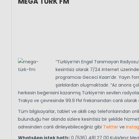
MEGA TÜRK FM
“Türkiye’nin Engel Tanımayan Radyosu” 
kesintisiz olarak 7/24 internet üzerinde
programcısı Gececi Kaan’dır. Yayın form
şarkılardan oluşmaktadır. “Az anons ço
herkesin beğenisini kazanmış Türkiye’nin sevilen radyoları
Trakya ve çevresinde 99.9 FM frekansından canlı olarak 
Tüm bilgisayarlar, tablet ve akıllı cep telefonlarından on
bulunduğu her alanda sizlere kesintisiz bir şekilde hizm
adresinden canlı dinleyebileceğiniz gibi
Twitter
ve
Insta
WhatsApp istek hattı:
0 (536) 481 27 00 Kulağınız Me