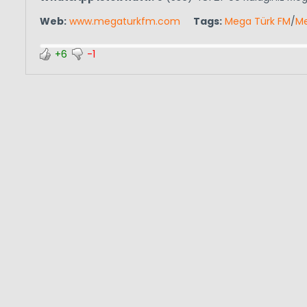
Web:
www.megaturkfm.com
Tags:
Mega Türk FM
/
Me
+6
-1