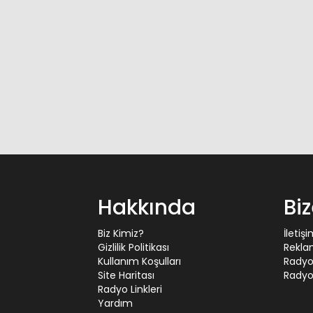
Hakkında
Bi
Biz Kimiz?
İletiş
Gizlilik Politikası
Rekla
Kullanım Koşulları
Radyo
Site Haritası
Radyo 
Radyo Linkleri
Yardım