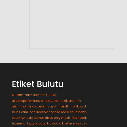
Etiket Bulutu
45likfm
70ler
80ler
80s
90lar
akustikperformanslar
alaturkamüzik
alemfm
alemfmdinle
arabeskfm
aşkfm
bestfm
billboard
blues
canlı
canlıradyolar
capitalradio
countdown
countrymusic
damar
disco
eniyimüzik
flashback
hitmusic
ilaçgibiradyo
klasradio
kralfm
magazin