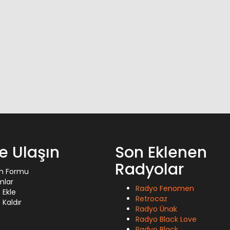
ze Ulaşın
Son Eklenen
Radyolar
im Formu
mlar
Radyo Fenomen
 Ekle
Retrocaz
Kaldır
Radyo Ünak
Radyo Black Love
Radyo Black