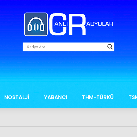
NOSTALJİ
YABANCI
THM-TÜRKÜ
TS