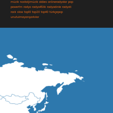
müzik
nostaljimüzik
oldies
onlineradyolar
pop
powerfm
radyo
radyo45lik
radyodinle
radyoti
rock
slow
top10
top20
top40
türkçepop
unutulmayanşarkılar