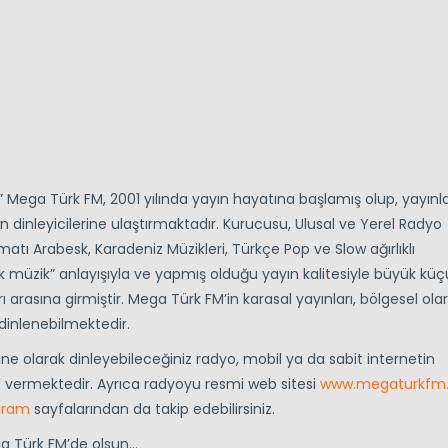
Mega Türk FM, 2001 yılında yayın hayatına başlamış olup, yayınla
n dinleyicilerine ulaştırmaktadır. Kurucusu, Ulusal ve Yerel Radyo
atı Arabesk, Karadeniz Müzikleri, Türkçe Pop ve Slow ağırlıklı
k müzik” anlayışıyla ve yapmış olduğu yayın kalitesiyle büyük küç
 arasına girmiştir. Mega Türk FM’in karasal yayınları, bölgesel ola
dinlenebilmektedir.
line olarak dinleyebileceğiniz radyo, mobil ya da sabit internetin
et vermektedir. Ayrıca radyoyu resmi web sitesi
www.megaturkfm
gram
sayfalarından da takip edebilirsiniz.
ga Türk FM’de olsun…