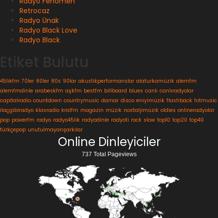
Radyo Fenomen
Retrocaz
Radyo Ünak
Radyo Black Love
Radyo Black
Etiket Bulutu
45likfm
70ler
80ler
80s
90lar
akustikperformanslar
alaturkamüzik
alemfm
alemfmdinle
arabeskfm
aşkfm
bestfm
billboard
blues
canlı
canlıradyolar
capitalradio
countdown
countrymusic
damar
disco
eniyimüzik
flashback
hitmusic
ilaçgibiradyo
klasradio
kralfm
magazin
müzik
nostaljimüzik
oldies
onlineradyolar
pop
powerfm
radyo
radyo45lik
radyodinle
radyoti
rock
slow
top10
top20
top40
türkçepop
unutulmayanşarkılar
Online Dinleyiciler
737 Total Pageviews