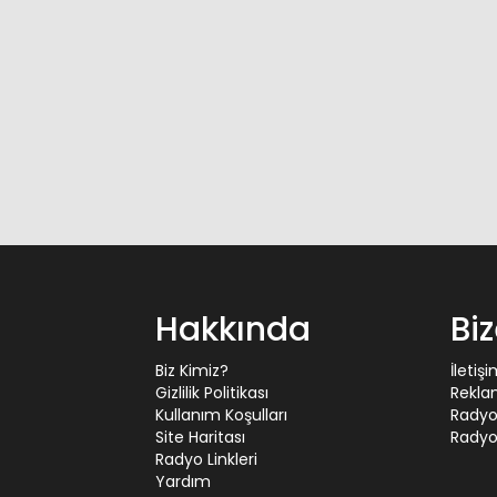
Hakkında
Bi
Biz Kimiz?
İletiş
Gizlilik Politikası
Rekla
Kullanım Koşulları
Radyo
Site Haritası
Radyo 
Radyo Linkleri
Yardım