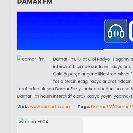
DAMAR FM
Damar Fm, “Jilet Gibi Radyo” sloganıyla
interaktif biçimde sürdüren radyolar 
Çaldığı parçalar genellikle Arabesk ve
fazla tercih ettiği radyolar arasındad
tarafından oluşan Damar Fm yıllardır en beğenilen eserle
Damar Fm halen İnteraktif olarak Radyo yayını yapmakt
Web:
www.damarfm.com
Tags:
Damar FM
/
Damar FM