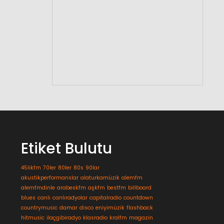
Etiket Bulutu
45likfm
70ler
80ler
80s
90lar
akustikperformanslar
alaturkamüzik
alemfm
alemfmdinle
arabeskfm
aşkfm
bestfm
billboard
blues
canlı
canlıradyolar
capitalradio
countdown
countrymusic
damar
disco
eniyimüzik
flashback
hitmusic
ilaçgibiradyo
klasradio
kralfm
magazin