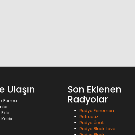
ze Ulaşın
Son Eklenen
Radyolar
im Formu
mlar
Radyo Fenomen
 Ekle
Retrocaz
Kaldır
Radyo Ünak
Radyo Black Love
Radyo Black