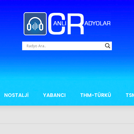
NOSTALJİ
YABANCI
THM-TÜRKÜ
TS