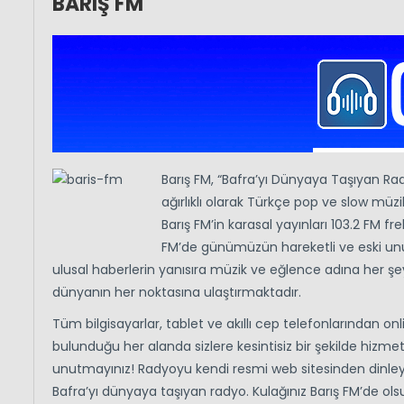
BARIŞ FM
Barış FM, “Bafra’yı Dünyaya Taşıyan Rad
ağırlıklı olarak Türkçe pop ve slow mü
Barış FM’in karasal yayınları 103.2 FM f
FM’de günümüzün hareketli ve eski unut
ulusal haberlerin yanısıra müzik ve eğlence adına her şeyi
dünyanın her noktasına ulaştırmaktadır.
Tüm bilgisayarlar, tablet ve akıllı cep telefonlarından on
bulunduğu her alanda sizlere kesintisiz bir şekilde hizme
unutmayınız! Radyoyu kendi resmi web sitesinden dinley
Bafra’yı dünyaya taşıyan radyo. Kulağınız Barış FM’de ol