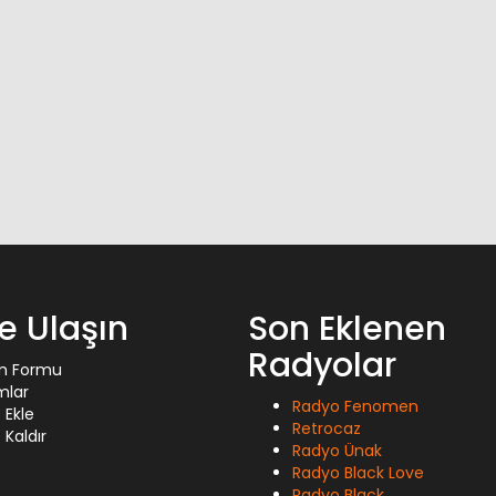
ze Ulaşın
Son Eklenen
Radyolar
im Formu
mlar
Radyo Fenomen
 Ekle
Retrocaz
Kaldır
Radyo Ünak
Radyo Black Love
Radyo Black