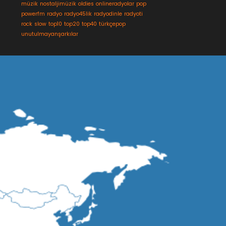
müzik
nostaljimüzik
oldies
onlineradyolar
pop
powerfm
radyo
radyo45lik
radyodinle
radyoti
rock
slow
top10
top20
top40
türkçepop
unutulmayanşarkılar