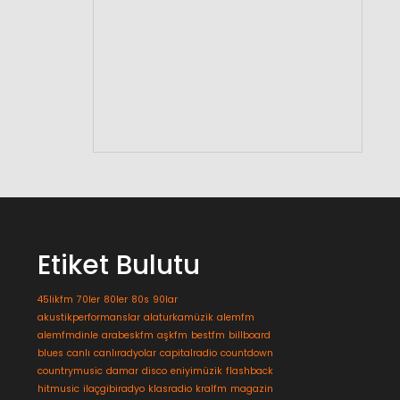
Etiket Bulutu
45likfm
70ler
80ler
80s
90lar
akustikperformanslar
alaturkamüzik
alemfm
alemfmdinle
arabeskfm
aşkfm
bestfm
billboard
blues
canlı
canlıradyolar
capitalradio
countdown
countrymusic
damar
disco
eniyimüzik
flashback
hitmusic
ilaçgibiradyo
klasradio
kralfm
magazin