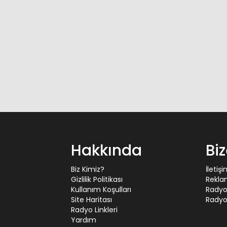
Hakkında
Bi
Biz Kimiz?
İletiş
Gizlilik Politikası
Rekla
Kullanım Koşulları
Radyo
Site Haritası
Radyo 
Radyo Linkleri
Yardım