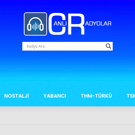
NOSTALJİ
YABANCI
THM-TÜRKÜ
TS