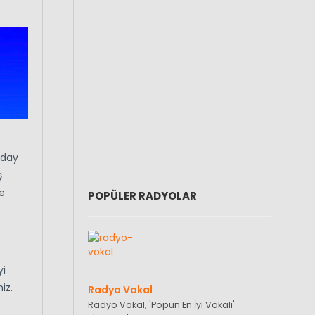
aday
ş
e
POPÜLER RADYOLAR
yi
iz.
Radyo Vokal
Radyo Vokal, 'Popun En İyi Vokali'