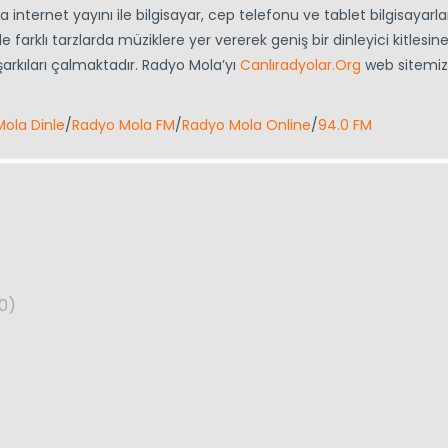
 internet yayını ile bilgisayar, cep telefonu ve tablet bilgisayarl
de farklı tarzlarda müziklere yer vererek geniş bir dinleyici kitlesin
şarkıları çalmaktadır. Radyo Mola’yı
Canlıradyolar.Org
web sitemi
ola Dinle
/
Radyo Mola FM
/
Radyo Mola Online
/
94.0 FM
0)