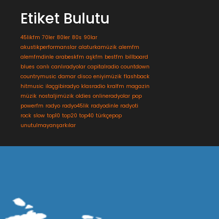
Etiket Bulutu
45likfm
70ler
80ler
80s
90lar
akustikperformanslar
alaturkamüzik
alemfm
alemfmdinle
arabeskfm
aşkfm
bestfm
billboard
blues
canlı
canlıradyolar
capitalradio
countdown
countrymusic
damar
disco
eniyimüzik
flashback
hitmusic
ilaçgibiradyo
klasradio
kralfm
magazin
müzik
nostaljimüzik
oldies
onlineradyolar
pop
powerfm
radyo
radyo45lik
radyodinle
radyoti
rock
slow
top10
top20
top40
türkçepop
unutulmayanşarkılar