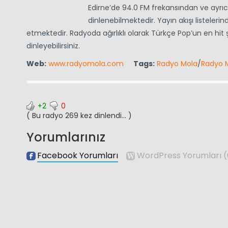
Edirne’de 94.0 FM frekansından ve ayrıca
dinlenebilmektedir. Yayın akışı listelerin
etmektedir. Radyoda ağırlıklı olarak Türkçe Pop’un en hit 
dinleyebilirsiniz.
Web:
www.radyomola.com
Tags:
Radyo Mola
/
Radyo M
+2
0
( Bu radyo 269 kez dinlendi... )
Yorumlarınız
Facebook Yorumları
WordPress Yorumları
(