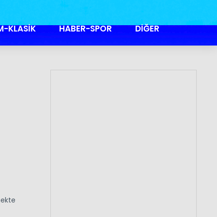
M-KLASİK
HABER-SPOR
DİĞER
mekte