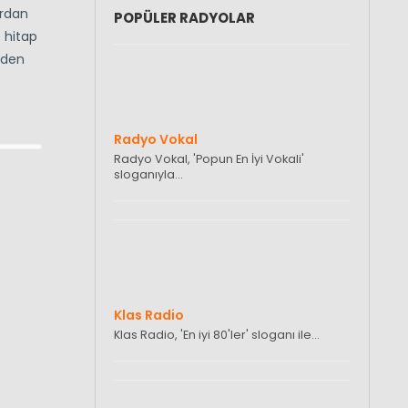
ardan
POPÜLER RADYOLAR
e hitap
zden
Radyo Vokal
Radyo Vokal, 'Popun En İyi Vokali'
sloganıyla…
Klas Radio
Klas Radio, 'En iyi 80'ler' sloganı ile…