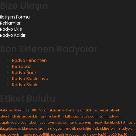
Bize Ulaşın
İletişim Formu
Reklamlar
Radyo Ekle
Radyo Kaldır
Son Eklenen Radyolar
Radyo Fenomen
Retrocaz
Radyo Ünak
Radyo Black Love
Radyo Black
Etiket Bulutu
45likfm
70ler
80ler
80s
90lar
akustikperformanslar
alaturkamüzik
alemfm
alemfmdinle
arabeskfm
aşkfm
bestfm
billboard
blues
canlı
canlıradyolar
capitalradio
countdown
countrymusic
damar
disco
eniyimüzik
flashback
hitmusic
ilaçgibiradyo
klasradio
kralfm
magazin
müzik
nostaljimüzik
oldies
onlineradyolar
pop
powerfm
radyo
radyo45lik
radyodinle
radyoti
rock
slow
top10
top20
top40