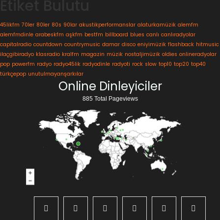
Etiket Bulutu
45likfm
70ler
80ler
80s
90lar
akustikperformanslar
alaturkamüzik
alemfm
alemfmdinle
arabeskfm
aşkfm
bestfm
billboard
blues
canlı
canlıradyolar
capitalradio
countdown
countrymusic
damar
disco
eniyimüzik
flashback
hitmusic
ilaçgibiradyo
klasradio
kralfm
magazin
müzik
nostaljimüzik
oldies
onlineradyolar
pop
powerfm
radyo
radyo45lik
radyodinle
radyoti
rock
slow
top10
top20
top40
türkçepop
unutulmayanşarkılar
Online Dinleyiciler
885 Total Pageviews