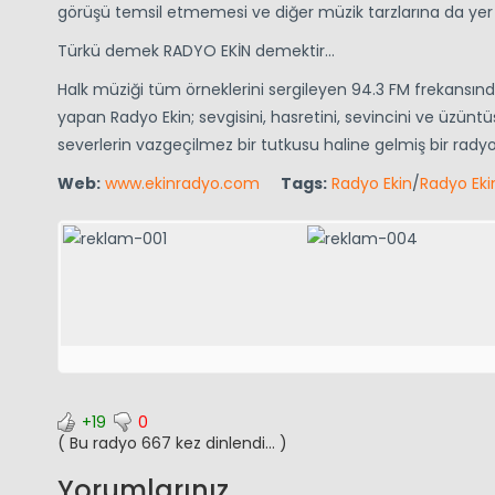
görüşü temsil etmemesi ve diğer müzik tarzlarına da yer
Türkü demek RADYO EKİN demektir…
Halk müziği tüm örneklerini sergileyen 94.3 FM frekansın
yapan Radyo Ekin; sevgisini, hasretini, sevincini ve üzünt
severlerin vazgeçilmez bir tutkusu haline gelmiş bir rady
Web:
www.ekinradyo.com
Tags:
Radyo Ekin
/
Radyo Eki
+19
0
( Bu radyo 667 kez dinlendi... )
Yorumlarınız