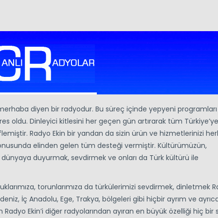
 merhaba diyen bir radyodur. Bu süreç içinde yepyeni programları 
es oldu. Dinleyici kitlesini her geçen gün artırarak tüm Türkiye’y
iştir. Radyo Ekin bir yandan da sizin ürün ve hizmetlerinizi he
onusunda elinden gelen tüm desteği vermiştir. Kültürümüzün,
n dünyaya duyurmak, sevdirmek ve onları da Türk kültürü ile
ocuklarımıza, torunlarımıza da türkülerimizi sevdirmek, dinletmek 
eniz, İç Anadolu, Ege, Trakya, bölgeleri gibi hiçbir ayrım ve ayrıca
Radyo Ekin’i diğer radyolarından ayıran en büyük özelliği hiç bir s