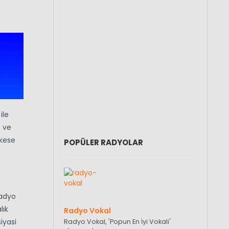
ile
e ve
rkese
POPÜLER RADYOLAR
Radyo
lık
Radyo Vokal
iyasi
Radyo Vokal, 'Popun En İyi Vokali'