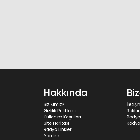
Hakkında
Bi
Biz Kimiz?
İletiş
Gizlilik Politikası
Rekla
Kullanım Koşulları
Radyo
Site Haritası
Radyo 
Radyo Linkleri
Yardım