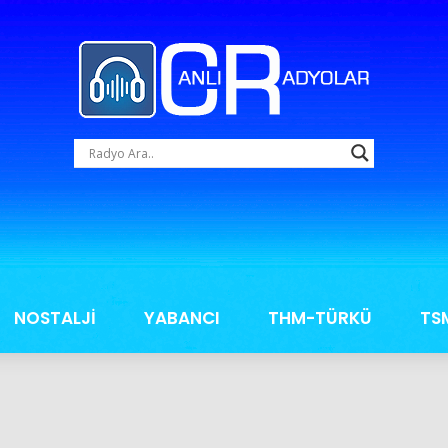
NOSTALJİ
YABANCI
THM-TÜRKÜ
TS