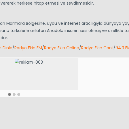
 vererek herkese hitap etmesi ve sevdirmesidir.
dan Marmara Bölgesine, uydu ve internet aracılığıyla dünyaya yay
üsünü türkülerle anlatan Anadolu insanın sesi olmuş ve özellikle tü
odur.
n Dinle
/
Radyo Ekin FM
/
Radyo Ekin Online
/
Radyo Ekin Canlı
/
94.3 F