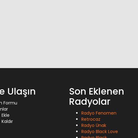
ze Ulaşın
Son Eklenen
Radyolar
im Formu
mlar
Radyo Fenomen
 Ekle
Retrocaz
Kaldır
Radyo Ünak
Radyo Black Love
Radyo Black