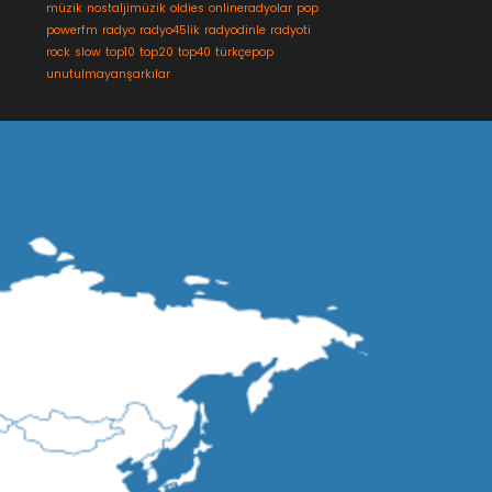
müzik
nostaljimüzik
oldies
onlineradyolar
pop
powerfm
radyo
radyo45lik
radyodinle
radyoti
rock
slow
top10
top20
top40
türkçepop
unutulmayanşarkılar