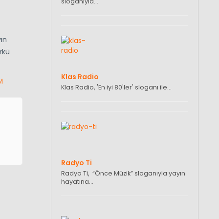
sloganıyla…
ın
rkü
Klas Radio
M
Klas Radio, 'En iyi 80'ler' sloganı ile…
Radyo Ti
Radyo Ti, “Önce Müzik” sloganıyla yayın
hayatına…