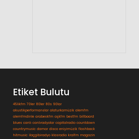
Etiket Bulutu
45likfm
70ler
80ler
80s
90lar
akustikperformanslar
alaturkamüzik
alemfm
alemfmdinle
arabeskfm
aşkfm
bestfm
billboard
blues
canlı
canlıradyolar
capitalradio
countdown
countrymusic
damar
disco
eniyimüzik
flashback
hitmusic
ilaçgibiradyo
klasradio
kralfm
magazin