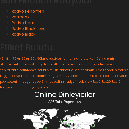
Son Eklenen Radyolar
Radyo Fenomen
Retrocaz
Radyo Ünak
Radyo Black Love
Radyo Black
Etiket Bulutu
45likfm
70ler
80ler
80s
90lar
akustikperformanslar
alaturkamüzik
alemfm
alemfmdinle
arabeskfm
aşkfm
bestfm
billboard
blues
canlı
canlıradyolar
capitalradio
countdown
countrymusic
damar
disco
eniyimüzik
flashback
hitmusic
ilaçgibiradyo
klasradio
kralfm
magazin
müzik
nostaljimüzik
oldies
onlineradyolar
pop
powerfm
radyo
radyo45lik
radyodinle
radyoti
rock
slow
top10
top20
top40
türkçepop
unutulmayanşarkılar
Online Dinleyiciler
885 Total Pageviews