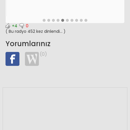
+4
0
( Bu radyo 452 kez dinlendi... )
Yorumlarınız
(0)