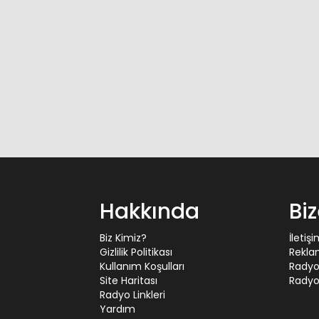
Hakkında
Bi
Biz Kimiz?
İletiş
Gizlilik Politikası
Rekla
Kullanım Koşulları
Radyo
Site Haritası
Radyo 
Radyo Linkleri
Yardım