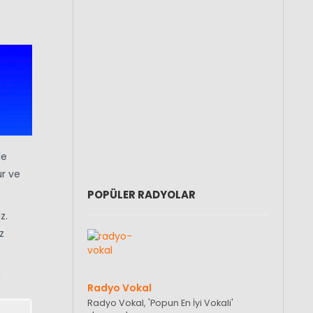
le
ur ve
POPÜLER RADYOLAR
z.
z
ı
Radyo Vokal
Radyo Vokal, 'Popun En İyi Vokali'