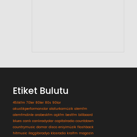
Etiket Bulutu
45likfm
70ler
80ler
80s
90lar
akustikperformanslar
alaturkamüzik
alemfm
alemfmdinle
arabeskfm
aşkfm
bestfm
billboard
blues
canlı
canlıradyolar
capitalradio
countdown
countrymusic
damar
disco
eniyimüzik
flashback
hitmusic
ilaçgibiradyo
klasradio
kralfm
magazin