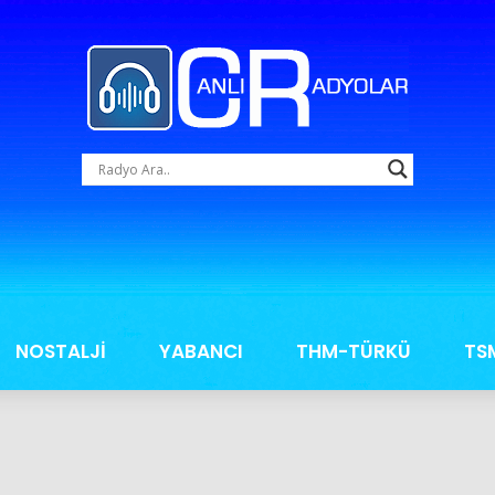
NOSTALJİ
YABANCI
THM-TÜRKÜ
TS