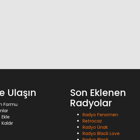
ze Ulaşın
Son Eklenen
Radyolar
im Formu
mlar
Radyo Fenomen
 Ekle
Retrocaz
Kaldır
Radyo Ünak
Radyo Black Love
Radyo Black