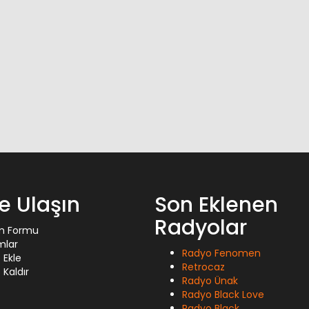
ze Ulaşın
Son Eklenen
Radyolar
im Formu
mlar
Radyo Fenomen
 Ekle
Retrocaz
Kaldır
Radyo Ünak
Radyo Black Love
Radyo Black