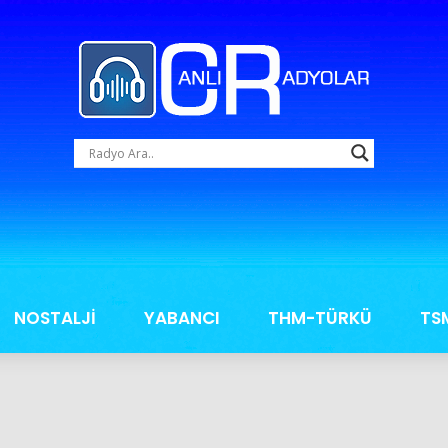
NOSTALJİ
YABANCI
THM-TÜRKÜ
TS