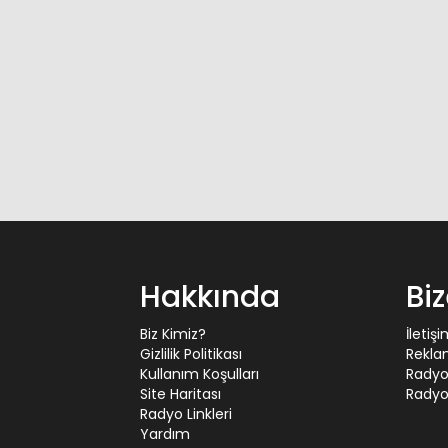
Hakkında
Bi
Biz Kimiz?
İletiş
Gizlilik Politikası
Rekla
Kullanım Koşulları
Radyo
Site Haritası
Radyo 
Radyo Linkleri
Yardım