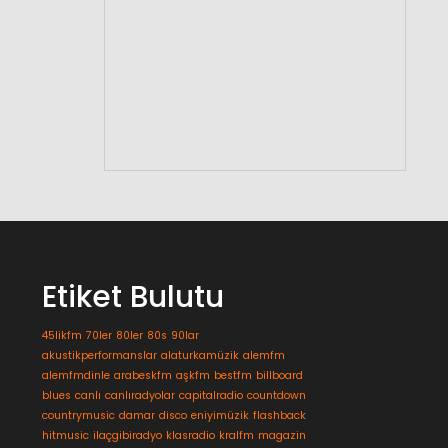
Etiket Bulutu
45likfm
70ler
80ler
80s
90lar
akustikperformanslar
alaturkamüzik
alemfm
alemfmdinle
arabeskfm
aşkfm
bestfm
billboard
blues
canlı
canlıradyolar
capitalradio
countdown
countrymusic
damar
disco
eniyimüzik
flashback
hitmusic
ilaçgibiradyo
klasradio
kralfm
magazin