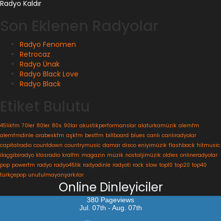
Radyo Kaldır
Son Eklenen Radyolar
Radyo Fenomen
Retrocaz
Radyo Ünak
Radyo Black Love
Radyo Black
Etiket Bulutu
45likfm
70ler
80ler
80s
90lar
akustikperformanslar
alaturkamüzik
alemfm
alemfmdinle
arabeskfm
aşkfm
bestfm
billboard
blues
canlı
canlıradyolar
capitalradio
countdown
countrymusic
damar
disco
eniyimüzik
flashback
hitmusic
ilaçgibiradyo
klasradio
kralfm
magazin
müzik
nostaljimüzik
oldies
onlineradyolar
pop
powerfm
radyo
radyo45lik
radyodinle
radyoti
rock
slow
top10
top20
top40
türkçepop
unutulmayanşarkılar
Online Dinleyiciler
380 Pageviews
Jul. 07th - Aug. 07th