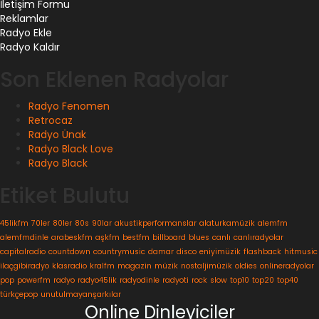
İletişim Formu
Reklamlar
Radyo Ekle
Radyo Kaldır
Son Eklenen Radyolar
Radyo Fenomen
Retrocaz
Radyo Ünak
Radyo Black Love
Radyo Black
Etiket Bulutu
45likfm
70ler
80ler
80s
90lar
akustikperformanslar
alaturkamüzik
alemfm
alemfmdinle
arabeskfm
aşkfm
bestfm
billboard
blues
canlı
canlıradyolar
capitalradio
countdown
countrymusic
damar
disco
eniyimüzik
flashback
hitmusic
ilaçgibiradyo
klasradio
kralfm
magazin
müzik
nostaljimüzik
oldies
onlineradyolar
pop
powerfm
radyo
radyo45lik
radyodinle
radyoti
rock
slow
top10
top20
top40
türkçepop
unutulmayanşarkılar
Online Dinleyiciler