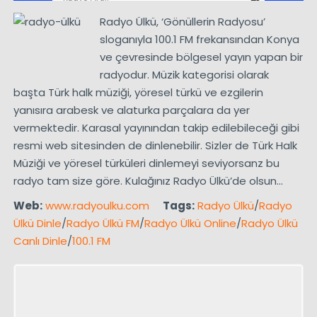
Radyo Ülkü, ‘Gönüllerin Radyosu’
sloganıyla 100.1 FM frekansından Konya
ve çevresinde bölgesel yayın yapan bir
radyodur. Müzik kategorisi olarak
başta Türk halk müziği, yöresel türkü ve ezgilerin
yanısıra arabesk ve alaturka parçalara da yer
vermektedir. Karasal yayınından takip edilebileceği gibi
resmi web sitesinden de dinlenebilir. Sizler de Türk Halk
Müziği ve yöresel türküleri dinlemeyi seviyorsanz bu
radyo tam size göre. Kulağınız Radyo Ülkü’de olsun…
Web:
www.radyoulku.com
Tags:
Radyo Ülkü
/
Radyo
Ülkü Dinle
/
Radyo Ülkü FM
/
Radyo Ülkü Online
/
Radyo Ülkü
Canlı Dinle
/
100.1 FM