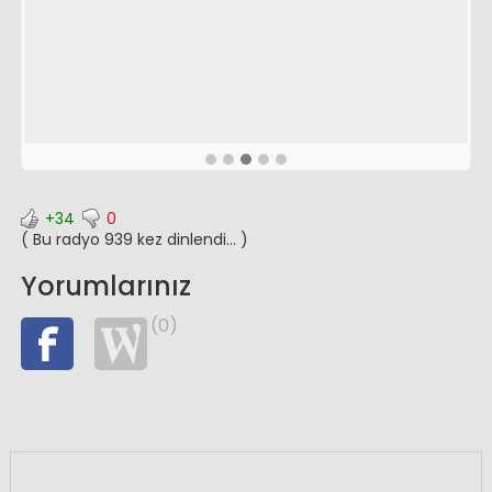
+34
0
( Bu radyo 939 kez dinlendi... )
Yorumlarınız
(0)