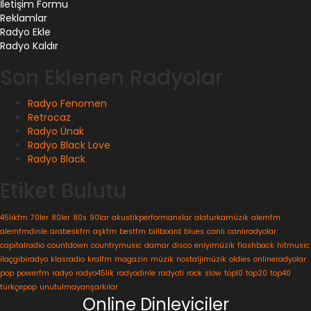
İletişim Formu
Reklamlar
Radyo Ekle
Radyo Kaldır
Son Eklenen Radyolar
Radyo Fenomen
Retrocaz
Radyo Ünak
Radyo Black Love
Radyo Black
Etiket Bulutu
45likfm
70ler
80ler
80s
90lar
akustikperformanslar
alaturkamüzik
alemfm
alemfmdinle
arabeskfm
aşkfm
bestfm
billboard
blues
canlı
canlıradyolar
capitalradio
countdown
countrymusic
damar
disco
eniyimüzik
flashback
hitmusic
ilaçgibiradyo
klasradio
kralfm
magazin
müzik
nostaljimüzik
oldies
onlineradyolar
pop
powerfm
radyo
radyo45lik
radyodinle
radyoti
rock
slow
top10
top20
top40
türkçepop
unutulmayanşarkılar
Online Dinleyiciler