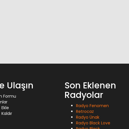
ze Ulaşın
Son Eklenen
Radyolar
im Formu
mlar
Radyo Fenomen
 Ekle
Retrocaz
Kaldır
Radyo Ünak
Radyo Black Love
Radyo Black