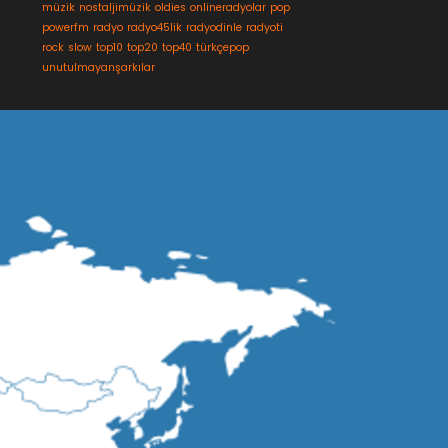
müzik
nostaljimüzik
oldies
onlineradyolar
pop
powerfm
radyo
radyo45lik
radyodinle
radyoti
rock
slow
top10
top20
top40
türkçepop
unutulmayanşarkılar