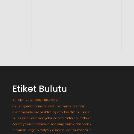
Etiket Bulutu
45likfm
70ler
80ler
80s
90lar
akustikperformanslar
alaturkamüzik
alemfm
alemfmdinle
arabeskfm
aşkfm
bestfm
billboard
blues
canlı
canlıradyolar
capitalradio
countdown
countrymusic
damar
disco
eniyimüzik
flashback
hitmusic
ilaçgibiradyo
klasradio
kralfm
magazin