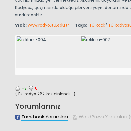
yayınlarımızda yer vermekteyiz. Akademik duyurular ve ken
Radyosu, geçmişinde olduğu gibi yeni yayın döneminde de cid
sürdürecektir.
Web:
www.radyo.itu.edu.tr
Tags:
İTÜ Rock
/
İTÜ Radyos
+3
0
( Bu radyo 262 kez dinlendi... )
Yorumlarınız
Facebook Yorumları
WordPress Yorumları
(