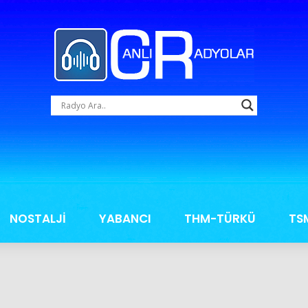
NOSTALJİ
YABANCI
THM-TÜRKÜ
TS