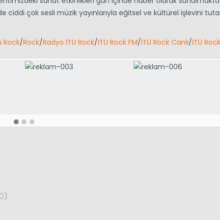
timizdeki sanat etkinlikleri gün içinde haber olarak sunulmaktad
di çok sesli müzik yayınlarıyla eğitsel ve kültürel işlevini tutarl
u Rock
/
Rock
/
Radyo İTÜ Rock
/
İTÜ Rock FM
/
İTÜ Rock Canlı
/
İTÜ Rock
0)