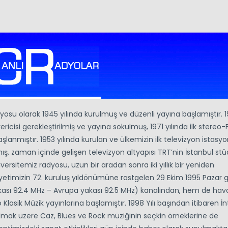
yosu olarak 1945 yılında kurulmuş ve düzenli yayına başlamıştır. 
ricisi gerekleştirilmiş ve yayına sokulmuş, 1971 yılında ilk stereo
aşlanmıştır. 1953 yılında kurulan ve ülkemizin ilk televizyon istasy
, zaman içinde gelişen televizyon altyapısı TRT’nin İstanbul stü
versitemiz radyosu, uzun bir aradan sonra iki yıllık bir yeniden
etimizin 72. kuruluş yıldönümüne rastgelen 29 Ekim 1995 Pazar 
kası 92.4 MHz – Avrupa yakası 92.5 MHz) kanalından, hem de ha
sik Müzik yayınlarına başlamıştır. 1998 Yılı başından itibaren İ
ı olmak üzere Caz, Blues ve Rock müziğinin seçkin örneklerine de