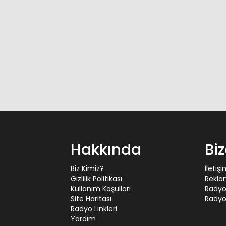
Hakkında
Bi
Biz Kimiz?
İletiş
Gizlilik Politikası
Rekla
Kullanım Koşulları
Radyo
Site Haritası
Radyo 
Radyo Linkleri
Yardım