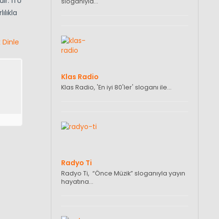
ır. İTÜ
sloganıyla…
ılıkla
 Dinle
Klas Radio
Klas Radio, 'En iyi 80'ler' sloganı ile…
Radyo Ti
Radyo Ti, “Önce Müzik” sloganıyla yayın
hayatına…