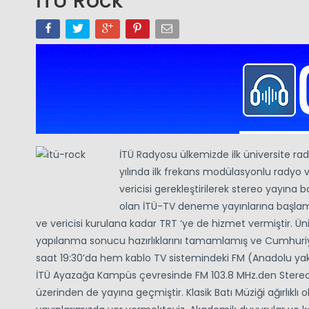
İTÜ Rock
İTÜ Radyosu ülkemizde ilk üniversite rad
yılında ilk frekans modülasyonlu radyo ve
vericisi gerekleştirilerek stereo yayına b
olan İTÜ-TV deneme yayınlarına başlamış
ve vericisi kurulana kadar TRT ‘ye de hizmet vermiştir. Üni
yapılanma sonucu hazırlıklarını tamamlamış ve Cumhuriy
saat 19:30’da hem kablo TV sistemindeki FM (Anadolu ya
İTÜ Ayazağa Kampüs çevresinde FM 103.8 MHz.den Stereo Kla
üzerinden de yayına geçmiştir. Klasik Batı Müziği ağırlıkl