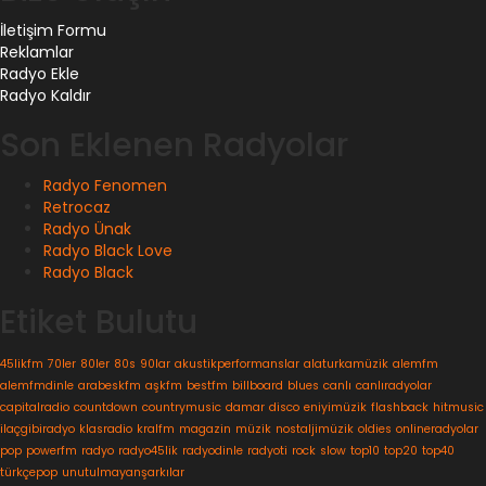
İletişim Formu
Reklamlar
Radyo Ekle
Radyo Kaldır
Son Eklenen Radyolar
Radyo Fenomen
Retrocaz
Radyo Ünak
Radyo Black Love
Radyo Black
Etiket Bulutu
45likfm
70ler
80ler
80s
90lar
akustikperformanslar
alaturkamüzik
alemfm
alemfmdinle
arabeskfm
aşkfm
bestfm
billboard
blues
canlı
canlıradyolar
capitalradio
countdown
countrymusic
damar
disco
eniyimüzik
flashback
hitmusic
ilaçgibiradyo
klasradio
kralfm
magazin
müzik
nostaljimüzik
oldies
onlineradyolar
pop
powerfm
radyo
radyo45lik
radyodinle
radyoti
rock
slow
top10
top20
top40
türkçepop
unutulmayanşarkılar