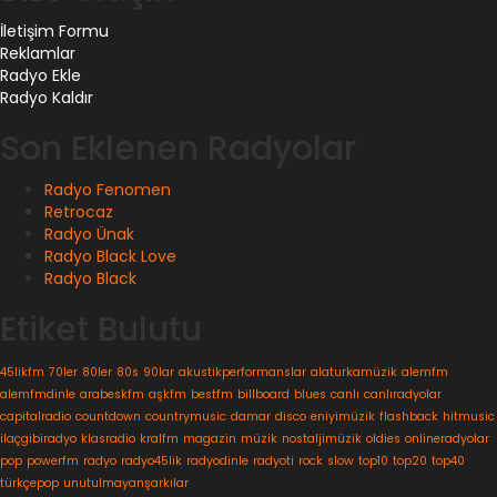
İletişim Formu
Reklamlar
Radyo Ekle
Radyo Kaldır
Son Eklenen Radyolar
Radyo Fenomen
Retrocaz
Radyo Ünak
Radyo Black Love
Radyo Black
Etiket Bulutu
45likfm
70ler
80ler
80s
90lar
akustikperformanslar
alaturkamüzik
alemfm
alemfmdinle
arabeskfm
aşkfm
bestfm
billboard
blues
canlı
canlıradyolar
capitalradio
countdown
countrymusic
damar
disco
eniyimüzik
flashback
hitmusic
ilaçgibiradyo
klasradio
kralfm
magazin
müzik
nostaljimüzik
oldies
onlineradyolar
pop
powerfm
radyo
radyo45lik
radyodinle
radyoti
rock
slow
top10
top20
top40
türkçepop
unutulmayanşarkılar