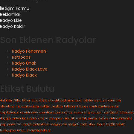
İletişim Formu
Reklamlar
Radyo Ekle
Radyo Kaldır
Son Eklenen Radyolar
Radyo Fenomen
Retrocaz
Radyo Ünak
Radyo Black Love
Radyo Black
Etiket Bulutu
45likfm
70ler
80ler
80s
90lar
akustikperformanslar
alaturkamüzik
alemfm
alemfmdinle
arabeskfm
aşkfm
bestfm
billboard
blues
canlı
canlıradyolar
capitalradio
countdown
countrymusic
damar
disco
eniyimüzik
flashback
hitmusic
ilaçgibiradyo
klasradio
kralfm
magazin
müzik
nostaljimüzik
oldies
onlineradyolar
pop
powerfm
radyo
radyo45lik
radyodinle
radyoti
rock
slow
top10
top20
top40
türkçepop
unutulmayanşarkılar