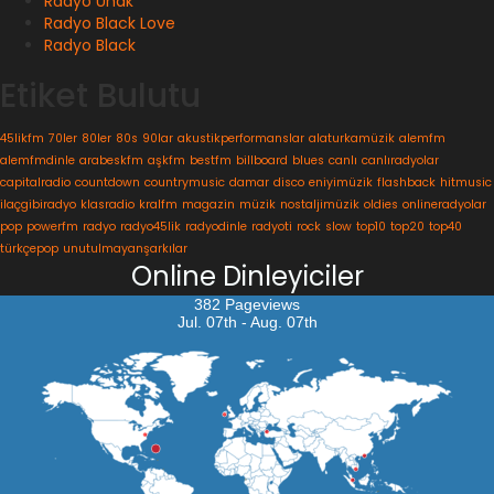
Radyo Ünak
Radyo Black Love
Radyo Black
Etiket Bulutu
45likfm
70ler
80ler
80s
90lar
akustikperformanslar
alaturkamüzik
alemfm
alemfmdinle
arabeskfm
aşkfm
bestfm
billboard
blues
canlı
canlıradyolar
capitalradio
countdown
countrymusic
damar
disco
eniyimüzik
flashback
hitmusic
ilaçgibiradyo
klasradio
kralfm
magazin
müzik
nostaljimüzik
oldies
onlineradyolar
pop
powerfm
radyo
radyo45lik
radyodinle
radyoti
rock
slow
top10
top20
top40
türkçepop
unutulmayanşarkılar
Online Dinleyiciler
382 Pageviews
Jul. 07th - Aug. 07th