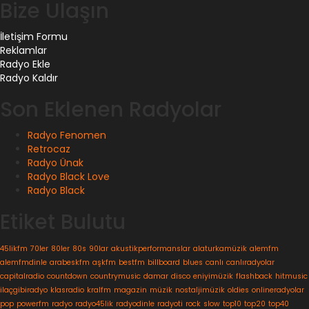
Bize Ulaşın
İletişim Formu
Reklamlar
Radyo Ekle
Radyo Kaldır
Son Eklenen Radyolar
Radyo Fenomen
Retrocaz
Radyo Ünak
Radyo Black Love
Radyo Black
Etiket Bulutu
45likfm
70ler
80ler
80s
90lar
akustikperformanslar
alaturkamüzik
alemfm
alemfmdinle
arabeskfm
aşkfm
bestfm
billboard
blues
canlı
canlıradyolar
capitalradio
countdown
countrymusic
damar
disco
eniyimüzik
flashback
hitmusic
ilaçgibiradyo
klasradio
kralfm
magazin
müzik
nostaljimüzik
oldies
onlineradyolar
pop
powerfm
radyo
radyo45lik
radyodinle
radyoti
rock
slow
top10
top20
top40