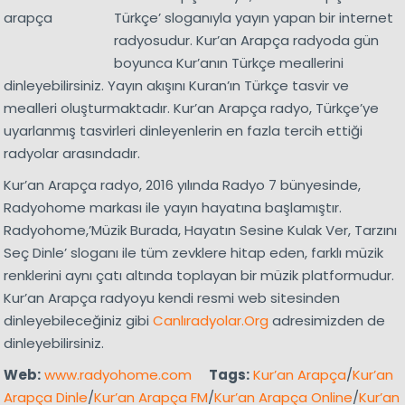
Türkçe’ sloganıyla yayın yapan bir internet
radyosudur. Kur’an Arapça radyoda gün
boyunca Kur’anın Türkçe meallerini
dinleyebilirsiniz. Yayın akışını Kuran’ın Türkçe tasvir ve
mealleri oluşturmaktadır. Kur’an Arapça radyo, Türkçe’ye
uyarlanmış tasvirleri dinleyenlerin en fazla tercih ettiği
radyolar arasındadır.
Kur’an Arapça radyo, 2016 yılında Radyo 7 bünyesinde,
Radyohome markası ile yayın hayatına başlamıştır.
Radyohome,’Müzik Burada, Hayatın Sesine Kulak Ver, Tarzını
Seç Dinle’ sloganı ile tüm zevklere hitap eden, farklı müzik
renklerini aynı çatı altında toplayan bir müzik platformudur.
Kur’an Arapça radyoyu kendi resmi web sitesinden
dinleyebileceğiniz gibi
Canlıradyolar.Org
adresimizden de
dinleyebilirsiniz.
Web:
www.radyohome.com
Tags:
Kur’an Arapça
/
Kur’an
Arapça Dinle
/
Kur’an Arapça FM
/
Kur’an Arapça Online
/
Kur’an