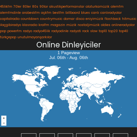
45likfm
70ler
80ler
80s
90lar
akustikperformanslar
alaturkamüzik
alemfm
alemfmdinle
arabeskfm
aşkfm
bestfm
billboard
blues
canlı
canlıradyolar
capitalradio
countdown
countrymusic
damar
disco
eniyimüzik
flashback
hitmusic
ilaçgibiradyo
klasradio
kralfm
magazin
müzik
nostaljimüzik
oldies
onlineradyolar
pop
powerfm
radyo
radyo45lik
radyodinle
radyoti
rock
slow
top10
top20
top40
türkçepop
unutulmayanşarkılar
Online Dinleyiciler
1 Pageview
Jul. 06th - Aug. 06th