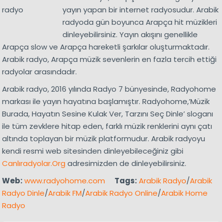
yayın yapan bir internet radyosudur. Arabik
radyoda gün boyunca Arapça hit müzikleri
dinleyebilirsiniz. Yayın akışını genellikle
Arapça slow ve Arapça hareketli şarkılar oluşturmaktadır.
Arabik radyo, Arapça müzik sevenlerin en fazla tercih ettiği
radyolar arasındadır.
Arabik radyo, 2016 yılında Radyo 7 bünyesinde, Radyohome
markası ile yayın hayatına başlamıştır. Radyohome,’Müzik
Burada, Hayatın Sesine Kulak Ver, Tarzını Seç Dinle’ sloganı
ile tüm zevklere hitap eden, farklı müzik renklerini aynı çatı
altında toplayan bir müzik platformudur. Arabik radyoyu
kendi resmi web sitesinden dinleyebileceğiniz gibi
Canlıradyolar.Org
adresimizden de dinleyebilirsiniz.
Web:
www.radyohome.com
Tags:
Arabik Radyo
/
Arabik
Radyo Dinle
/
Arabik FM
/
Arabik Radyo Online
/
Arabik Home
Radyo