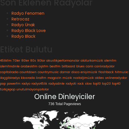
Son Eklenen Radyolar
Radyo Fenomen
Retrocaz
Radyo Ünak
Radyo Black Love
Radyo Black
Etiket Bulutu
45likfm
70ler
80ler
80s
90lar
akustikperformanslar
alaturkamüzik
alemfm
alemfmdinle
arabeskfm
aşkfm
bestfm
billboard
blues
canlı
canlıradyolar
capitalradio
countdown
countrymusic
damar
disco
eniyimüzik
flashback
hitmusic
ilaçgibiradyo
klasradio
kralfm
magazin
müzik
nostaljimüzik
oldies
onlineradyolar
pop
powerfm
radyo
radyo45lik
radyodinle
radyoti
rock
slow
top10
top20
top40
türkçepop
unutulmayanşarkılar
Online Dinleyiciler
736 Total Pageviews